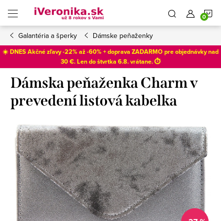
Prejsť
N
na
obsah
Galantéria a šperky
Dámske peňaženky
K
☀️ DNES Akčné zľavy -22% až -60% + doprava ZADARMO pre objednávky nad
30 €. Len do
štvrtka 6.8
. vrátane. ⏱️
Dámska peňaženka Charm v
prevedení listová kabelka