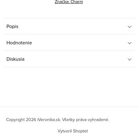
Značka:
Charm
Popis
Hodnotenie
Diskusia
Z
á
Copyright 2026
iVeronika.sk
. Všetky práva vyhradené.
p
Vytvoril Shoptet