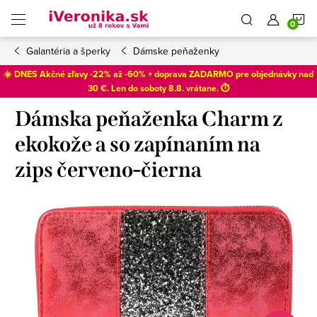
Prejsť
N
na
obsah
Galantéria a šperky
Dámske peňaženky
K
☀️ DNES Akčné zľavy -22% až -60% + doprava ZADARMO pre objednávky nad
30 €. Len do
soboty 8.8
. vrátane. ⏱️
Dámska peňaženka Charm z
ekokože a so zapínaním na
zips červeno-čierna