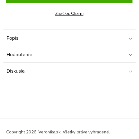
Značka:
Charm
Popis
Hodnotenie
Diskusia
Z
á
Copyright 2026
iVeronika.sk
. Všetky práva vyhradené.