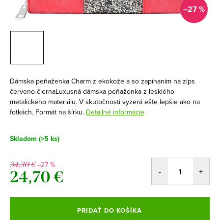
–27 %
Dámska peňaženka Charm z ekokože a so zapínaním na zips
červeno-čiernaLuxusná dámska peňaženka z lesklého
metalického materiálu. V skutočnosti vyzerá ešte lepšie ako na
fotkách. Formát na šírku.
Detailné informácie
Skladom
(>5 ks)
–27 %
34,30 €
24,70 €
Jednotková
cena:
PRIDAŤ DO KOŠÍKA