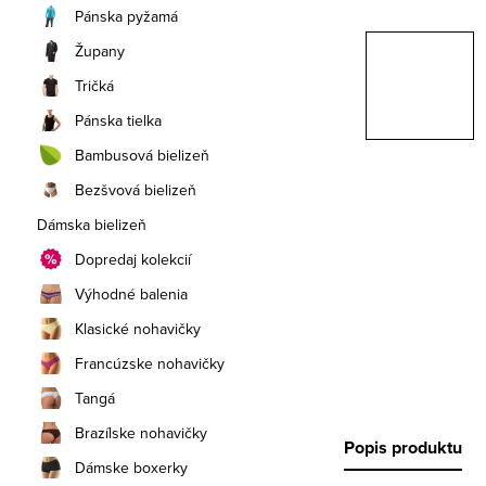
a
Pánska pyžamá
n
Župany
e
Tričká
Pánska tielka
l
Bambusová bielizeň
Bezšvová bielizeň
Dámska bielizeň
Dopredaj kolekcií
Výhodné balenia
Klasické nohavičky
Francúzske nohavičky
Tangá
Brazílske nohavičky
Popis produktu
Dámske boxerky