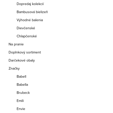
Dopredaj kolekcií
Bambusová bielizeň
Výhodné balenia
Dievčenské
Chlapčenské
Na pranie
Doplnkový sortiment
Darčekové obaly
Značky
Babell
Babella
Brubeck
Emili
Envie