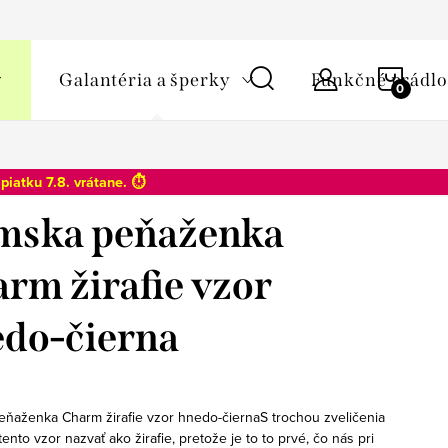
y osobných údajov
NÁKU
Galantéria a šperky
Funkčné prádlo
KOŠÍ
o
piatku 7.8
. vrátane. ⏱️
mska peňaženka
rm žirafie vzor
do-čierna
ňaženka Charm žirafie vzor hnedo-čiernaS trochou zveličenia
ento vzor nazvať ako žirafie, pretože je to to prvé, čo nás pri