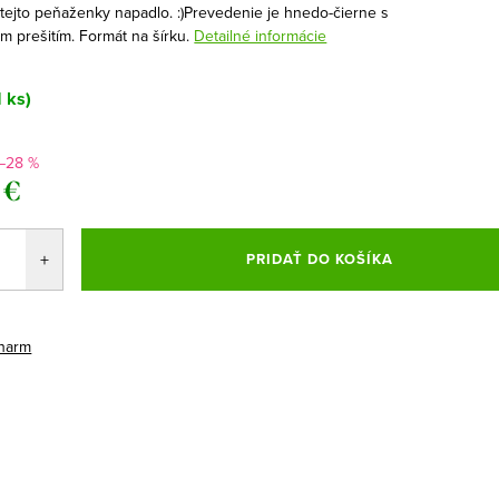
 tejto peňaženky napadlo. :)Prevedenie je hnedo-čierne s
m prešitím. Formát na šírku.
Detailné informácie
1 ks)
–28 %
 €
ová
PRIDAŤ DO KOŠÍKA
harm