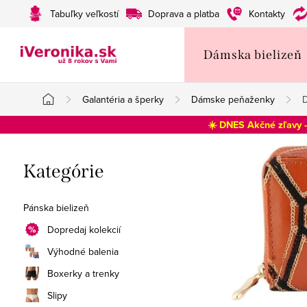
Prejsť
Tabuľky veľkostí
Doprava a platba
Kontakty
na
obsah
Dámska bielizeň
Galantéria a šperky
Dámske peňaženky
D
Domov
☀️ DNES Akčné zľavy 
B
Preskočiť
Kategórie
o
kategórie
č
Pánska bielizeň
n
Dopredaj kolekcií
Výhodné balenia
ý
Boxerky a trenky
p
Slipy