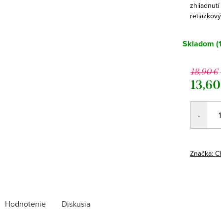
zhliadnutí
retiazkový
Skladom
(
18,90 €
13,60
Jednotk
cena:
Značka:
C
Hodnotenie
Diskusia