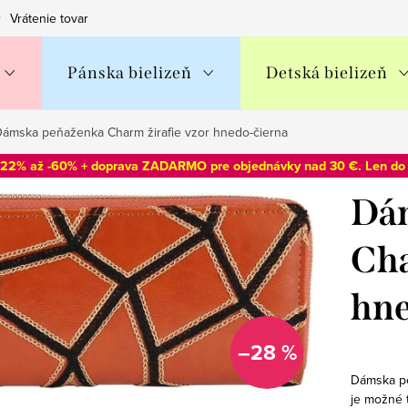
Vrátenie tovaru
Obchodné podmienky
Podmienky ochran
Pánska bielizeň
Detská bielizeň
ámska peňaženka Charm žirafie vzor hnedo-čierna
-22% až -60% + doprava ZADARMO pre objednávky nad 30 €. Len d
Dá
Cha
hne
–28 %
Dámska pe
je možné t