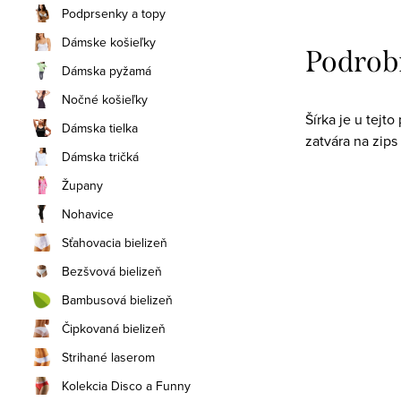
Podprsenky a topy
Dámske košieľky
Podrob
Dámska pyžamá
Nočné košieľky
Šírka je u tejt
Dámska tielka
zatvára na zips 
Dámska tričká
Župany
Nohavice
Sťahovacia bielizeň
Bezšvová bielizeň
Bambusová bielizeň
Čipkovaná bielizeň
Strihané laserom
Kolekcia Disco a Funny