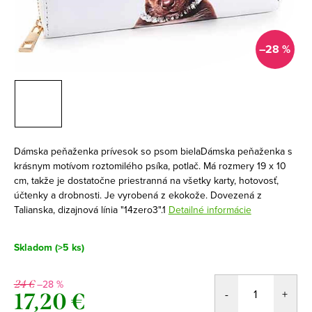
–28 %
Dámska peňaženka prívesok so psom bielaDámska peňaženka s
krásnym motívom roztomilého psíka, potlač. Má rozmery 19 x 10
cm, takže je dostatočne priestranná na všetky karty, hotovosť,
účtenky a drobnosti. Je vyrobená z ekokože. Dovezená z
Talianska, dizajnová línia "14zero3".1
Detailné informácie
Skladom
(>5 ks)
–28 %
24 €
17,20 €