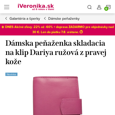
Prejsť
N
na
obsah
Galantéria a šperky
Dámske peňaženky
K
☀️ DNES Akčné zľavy -22% až -60% + doprava ZADARMO pre objednávky nad
30 €. Len do
piatku 7.8
. vrátane. ⏱️
Dámska peňaženka skladacia
na klip Dariya ružová z pravej
kože
Novinka