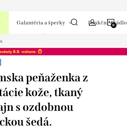
y osobných údajov
NÁKU
Galantéria a šperky
Funkčné prádlo
KOŠÍ
á.
soboty 8.8
. vrátane. ⏱️
ska peňaženka z
tácie kože, tkaný
ajn s ozdobnou
ckou šedá.