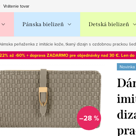
Vrátenie tovaru
Obchodné podmienky
Podmienky ochran
Pánska bielizeň
Detská bielizeň
ámska peňaženka z imitácie kože, tkaný dizajn s ozdobnou prackou šed
-22% až -60% + doprava ZADARMO pre objednávky nad 30 €. Len do
Novinka
Dám
imi
diz
–28 %
pra