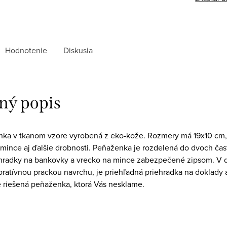
Hodnotenie
Diskusia
ný popis
a v tkanom vzore vyrobená z eko-kože. Rozmery má 19x10 cm, t
mince aj ďalšie drobnosti. Peňaženka je rozdelená do dvoch častí
iehradky na bankovky a vrecko na mince zabezpečené zipsom. V dr
oratívnou prackou navrchu, je priehľadná priehradka na doklady 
e riešená peňaženka, ktorá Vás nesklame.