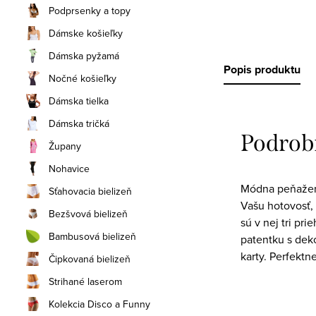
Podprsenky a topy
Dámske košieľky
Dámska pyžamá
Popis produktu
Nočné košieľky
Dámska tielka
Dámska tričká
Podrob
Župany
Nohavice
Módna peňaženk
Sťahovacia bielizeň
Vašu hotovosť, 
Bezšvová bielizeň
sú v nej tri pr
Bambusová bielizeň
patentku s dek
karty. Perfektn
Čipkovaná bielizeň
Strihané laserom
Kolekcia Disco a Funny