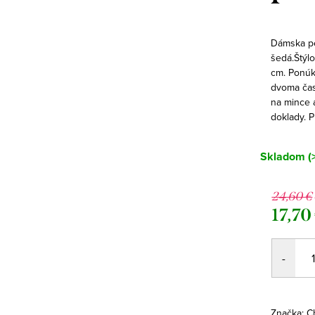
Dámska pe
šedá.Štýl
cm. Ponúk
dvoma čas
na mince 
doklady. P
Skladom
(
24,60 €
17,70
Jednotk
cena:
Značka:
C