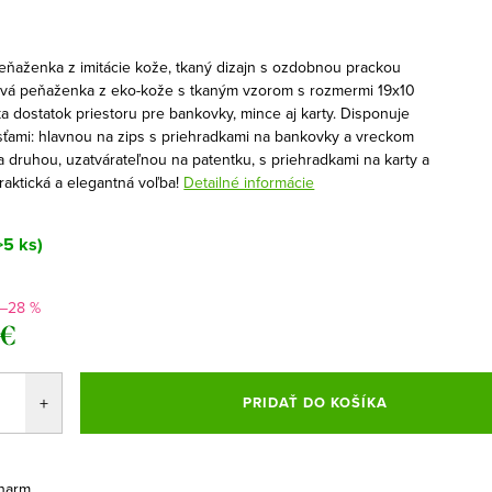
ňaženka z imitácie kože, tkaný dizajn s ozdobnou prackou
ová peňaženka z eko-kože s tkaným vzorom s rozmermi 19x10
a dostatok priestoru pre bankovky, mince aj karty. Disponuje
ťami: hlavnou na zips s priehradkami na bankovky a vreckom
a druhou, uzatvárateľnou na patentku, s priehradkami na karty a
raktická a elegantná voľba!
Detailné informácie
>5 ks)
–28 %
 €
ová
PRIDAŤ DO KOŠÍKA
harm