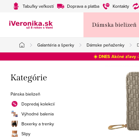
Prejsť
Tabuľky veľkostí
Doprava a platba
Kontakty
na
obsah
Dámska bielizeň
Galantéria a šperky
Dámske peňaženky
D
Domov
☀️ DNES Akčné zľavy 
B
Preskočiť
Kategórie
o
kategórie
č
Pánska bielizeň
n
Dopredaj kolekcií
Výhodné balenia
ý
Boxerky a trenky
p
Slipy