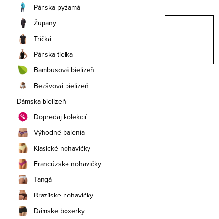
a
Pánska pyžamá
n
Župany
e
Tričká
Pánska tielka
l
Bambusová bielizeň
Bezšvová bielizeň
Dámska bielizeň
Dopredaj kolekcií
Výhodné balenia
Klasické nohavičky
Francúzske nohavičky
Tangá
Brazílske nohavičky
Dámske boxerky