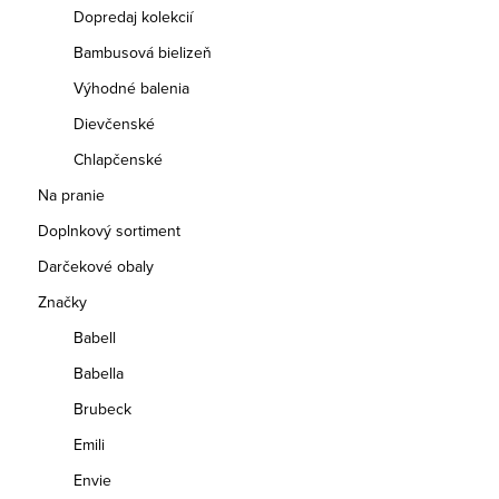
Dopredaj kolekcií
Bambusová bielizeň
Výhodné balenia
Dievčenské
Chlapčenské
Na pranie
Doplnkový sortiment
Darčekové obaly
Značky
Babell
Babella
Brubeck
Emili
Envie