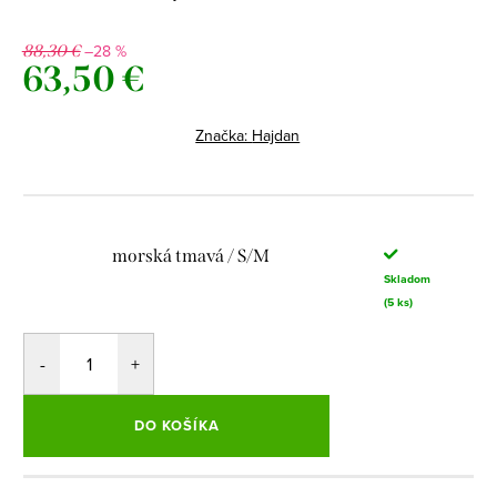
–28 %
88,30 €
63,50 €
Jednotková
cena:
Značka:
Hajdan
morská tmavá / S/M
Skladom
(5 ks)
DO KOŠÍKA