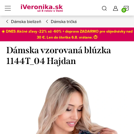
Prejsť
N
na
obsah
Dámska bielizeň
Dámska tričká
K
☀️ DNES Akčné zľavy -22% až -60% + doprava ZADARMO pre objednávky nad
30 €. Len do
štvrtka 6.8
. vrátane. ⏱️
Dámska vzorovaná blúzka
1144T_04 Hajdan