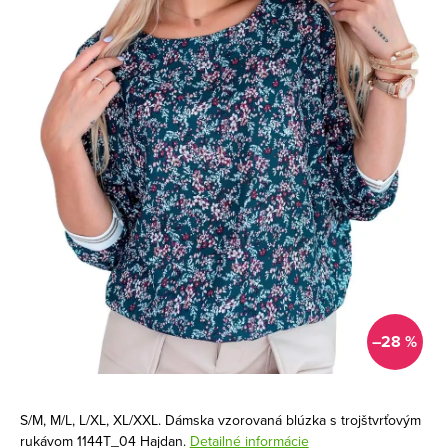
–28 %
S/M, M/L, L/XL, XL/XXL. Dámska vzorovaná blúzka s trojštvrťovým
rukávom 1144T_04 Hajdan.
Detailné informácie