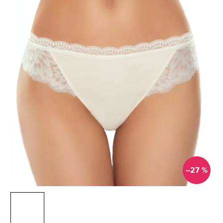
–27 %