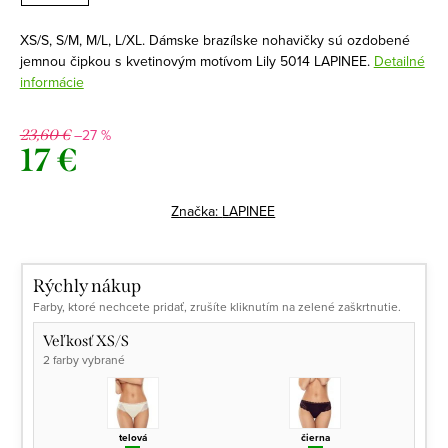
XS/S, S/M, M/L, L/XL. Dámske brazílske nohavičky sú ozdobené
jemnou čipkou s kvetinovým motívom Lily 5014 LAPINEE.
Detailné
informácie
–27 %
23,60 €
17 €
Jednotková
cena:
Značka:
LAPINEE
Rýchly nákup
Farby, ktoré nechcete pridať, zrušíte kliknutím na zelené zaškrtnutie.
Veľkosť XS/S
2 farby vybrané
telová
čierna