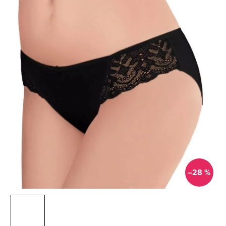
–28 %