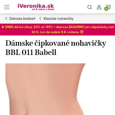
Prejsť
N
na
obsah
Dámska bielizeň
Klasické nohavičky
K
☀️ DNES Akčné zľavy -22% až -60% + doprava ZADARMO pre objednávky nad
30 €. Len do
nedele 9.8
. vrátane. ⏱️
Dámske čipkované nohavičky
BBL 011 Babell