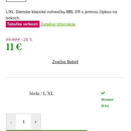
L/XL. Dámske klasické nohavičky BBL 011 s jemnou čipkou na
bokoch.
Tabuľka veľkostí
Detailné informácie
–28 %
15,30 €
11 €
Jednotková
cena:
Značka:
Babell
biela / L/XL
Skladom
(2 ks)