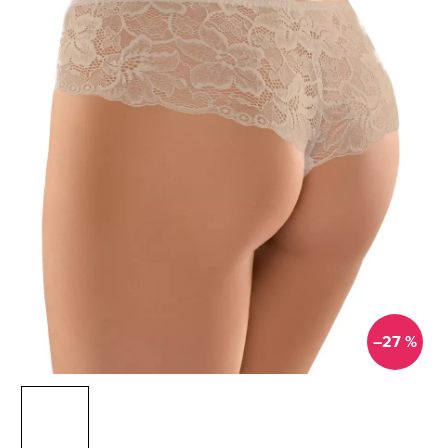
–27 %