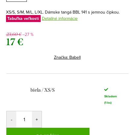
XS/S, S/M, M/L, L/XL. Dámske tangá BBL 141 s jemnou čipkou.
Tabuľka veľkostí
Detailné informácie
–27 %
23,60 €
17 €
Jednotková
cena:
Značka:
Babell
biela / XS/S
Skladom
(1 ks)