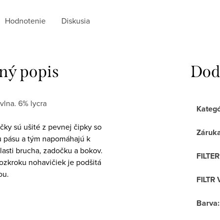
Hodnotenie
Diskusia
ný popis
Dod
vlna. 6% lycra
Kategó
ky sú ušité z pevnej čipky so
Záruk
u pásu a tým napomáhajú k
lasti brucha, zadočku a bokov.
FILTE
ozkroku nohavičiek je podšitá
ou.
FILTR 
Barva
: