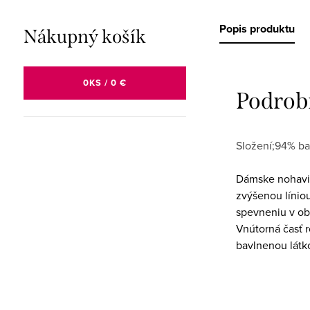
Popis produktu
Nákupný košík
0
KS /
0 €
Podrob
Složení;94% ba
Dámske nohavič
zvýšenou línio
spevneniu v ob
Vnútorná časť r
bavlnenou látk