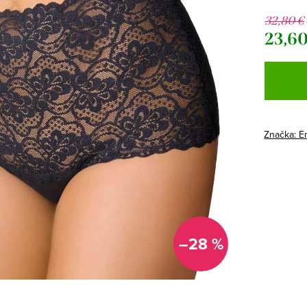
32,80 €
23,60
Jednotk
cena:
Značka:
Em
–28 %