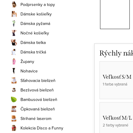
Podprsenky a topy
Dámske košieľky
Dámska pyžamá
Nočné košieľky
Dámska tielka
Dámska tričká
Rýchly ná
Župany
Nohavice
Veľkosť S/M
Sťahovacia bielizeň
1 farba vybraná
Bezšvová bielizeň
Bambusová bielizeň
Čipkovaná bielizeň
Veľkosť M/L
Strihané laserom
2 farby vybrané
Kolekcia Disco a Funny