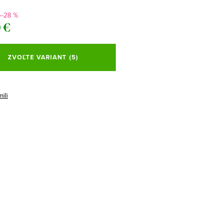
–28 %
 €
ová
ZVOĽTE VARIANT
(5)
ili