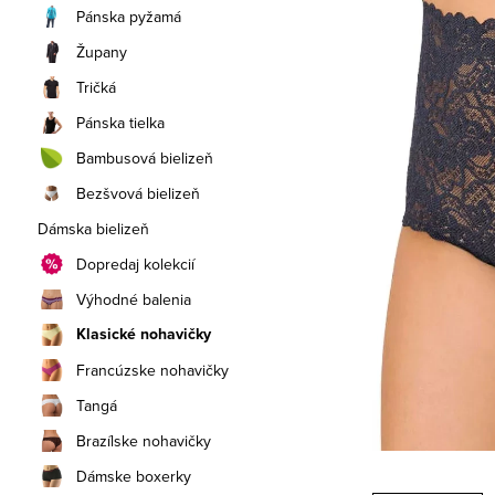
a
Pánska pyžamá
n
Župany
e
Tričká
Pánska tielka
l
Bambusová bielizeň
Bezšvová bielizeň
Dámska bielizeň
Dopredaj kolekcií
Výhodné balenia
Klasické nohavičky
Francúzske nohavičky
Tangá
Brazílske nohavičky
Dámske boxerky