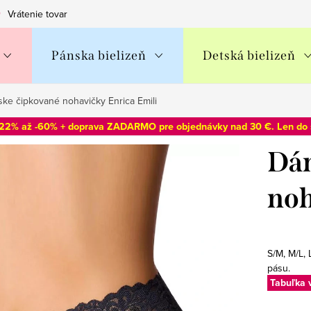
Vrátenie tovaru
Obchodné podmienky
Podmienky ochran
Pánska bielizeň
Detská bielizeň
ke čipkované nohavičky Enrica Emili
-22% až -60% + doprava ZADARMO pre objednávky nad 30 €. Len do
Dá
noh
S/M, M/L,
pásu.
Tabuľka 