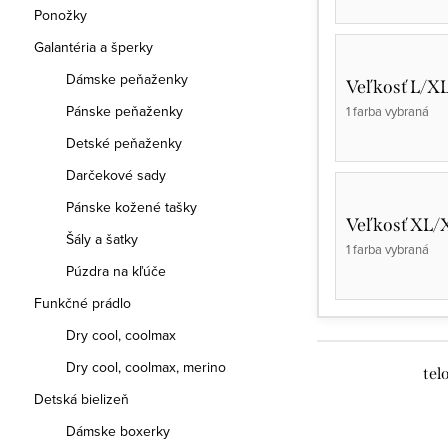
Ponožky
Galantéria a šperky
Dámske peňaženky
Veľkosť L/X
Pánske peňaženky
1 farba vybraná
Detské peňaženky
Darčekové sady
Pánske kožené tašky
Veľkosť XL/
Šály a šatky
1 farba vybraná
Púzdra na kľúče
Funkčné prádlo
Dry cool, coolmax
Dry cool, coolmax, merino
tel
Detská bielizeň
Dámske boxerky