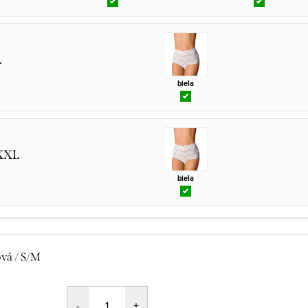
L
biela
XXL
biela
ová / S/M