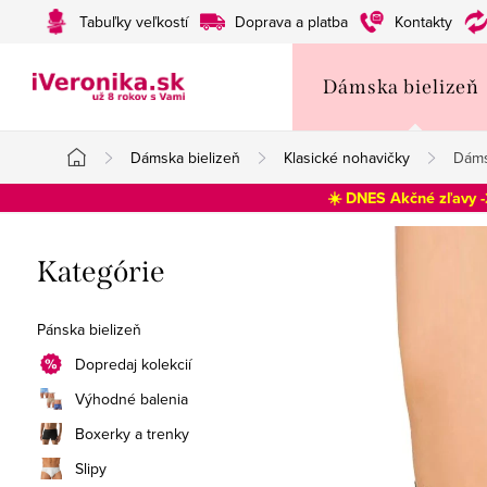
Prejsť
Tabuľky veľkostí
Doprava a platba
Kontakty
na
obsah
Dámska bielizeň
Dámska bielizeň
Klasické nohavičky
Dáms
Domov
☀️ DNES Akčné zľavy 
B
Preskočiť
Kategórie
o
kategórie
č
Pánska bielizeň
n
Dopredaj kolekcií
Výhodné balenia
ý
Boxerky a trenky
p
Slipy