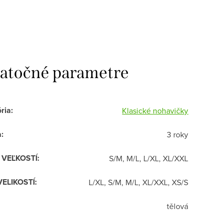
atočné parametre
ria
:
Klasické nohavičky
a
:
3 roky
R VEĽKOSTÍ
:
S/M, M/L, L/XL, XL/XXL
VELIKOSTÍ
:
L/XL, S/M, M/L, XL/XXL, XS/S
tělová