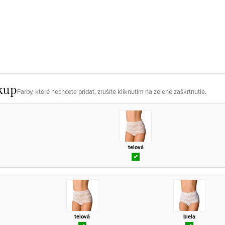
kup
Farby, ktoré nechcete pridať, zrušíte kliknutím na zelené zaškrtnutie.
telová
telová
biela