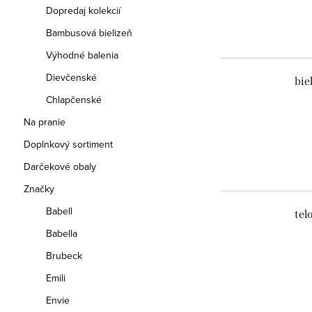
Dopredaj kolekcií
Bambusová bielizeň
Výhodné balenia
Dievčenské
bie
Chlapčenské
Na pranie
Doplnkový sortiment
Darčekové obaly
Značky
Babell
tel
Babella
Brubeck
Emili
Envie