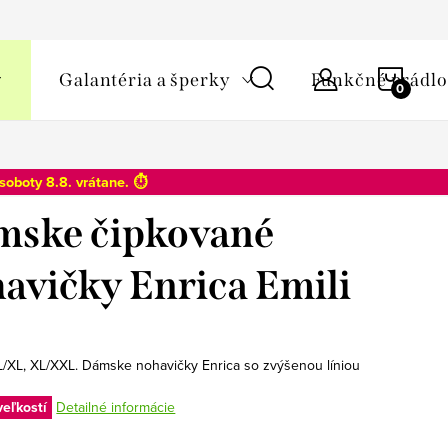
y osobných údajov
NÁKU
Galantéria a šperky
Funkčné prádlo
KOŠÍ
soboty 8.8
. vrátane. ⏱️
mske čipkované
avičky Enrica Emili
 L/XL, XL/XXL. Dámske nohavičky Enrica so zvýšenou líniou
veľkostí
Detailné informácie