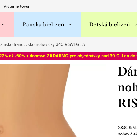
Vrátenie tovaru
Obchodné podmienky
Podmienky ochran
Pánska bielizeň
Detská bielizeň
ámske francúzske nohavičky 340 RISVEGLIA
-22% až -60% + doprava ZADARMO pre objednávky nad 30 €. Len do
Dám
noh
RI
XS/S, S/M
nohavičie