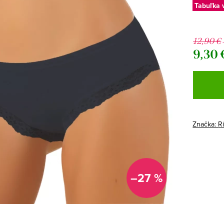
Tabuľka 
12,90 €
9,30 
Jednotk
cena:
Značka:
R
–27 %