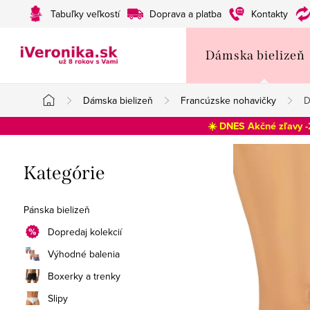
Prejsť
Tabuľky veľkostí
Doprava a platba
Kontakty
na
obsah
Dámska bielizeň
Dámska bielizeň
Francúzske nohavičky
D
Domov
☀️ DNES Akčné zľavy 
B
Preskočiť
Kategórie
o
kategórie
č
Pánska bielizeň
n
Dopredaj kolekcií
Výhodné balenia
ý
Boxerky a trenky
p
Slipy