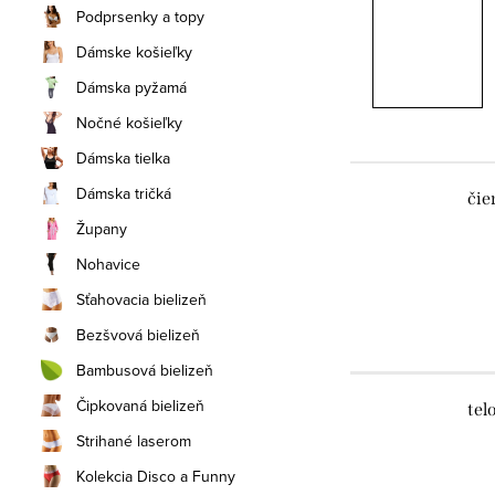
Podprsenky a topy
Dámske košieľky
Dámska pyžamá
Nočné košieľky
Dámska tielka
Dámska tričká
čie
Župany
Nohavice
Sťahovacia bielizeň
Bezšvová bielizeň
Bambusová bielizeň
Čipkovaná bielizeň
tel
Strihané laserom
Kolekcia Disco a Funny