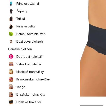
a
Pánska pyžamá
n
Župany
e
Tričká
Pánska tielka
l
Bambusová bielizeň
Bezšvová bielizeň
Dámska bielizeň
Dopredaj kolekcií
Výhodné balenia
Klasické nohavičky
Francúzske nohavičky
Tangá
Brazílske nohavičky
Dámske boxerky