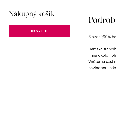
Nákupný košík
Podrob
0
KS /
0 €
Složení;90% ba
Dámske francúz
majú okolo noh
Vnútorná časť r
bavlnenou látk