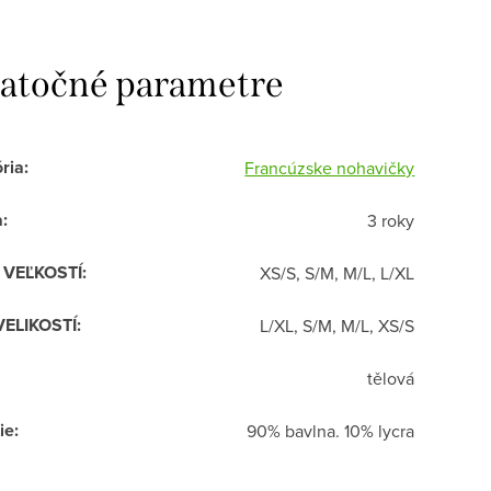
atočné parametre
ria
:
Francúzske nohavičky
a
:
3 roky
R VEĽKOSTÍ
:
XS/S, S/M, M/L, L/XL
VELIKOSTÍ
:
L/XL, S/M, M/L, XS/S
tělová
ie
:
90% bavlna. 10% lycra