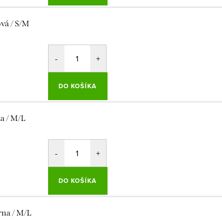
ová / S/M
DO KOŠÍKA
la / M/L
DO KOŠÍKA
rna / M/L