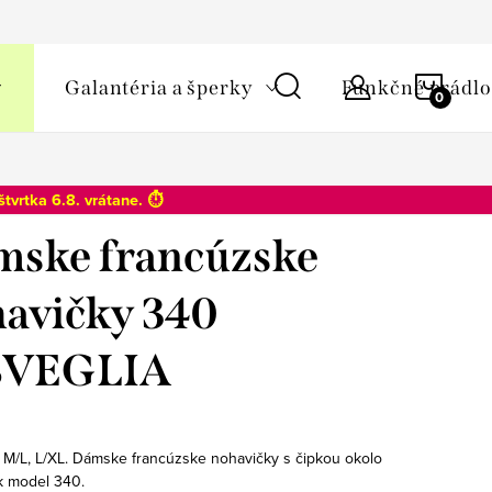
y osobných údajov
NÁKU
Galantéria a šperky
Funkčné prádlo
KOŠÍ
štvrtka 6.8
. vrátane. ⏱️
ske francúzske
avičky 340
SVEGLIA
, M/L, L/XL. Dámske francúzske nohavičky s čipkou okolo
k model 340.