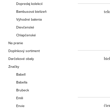
Dopredaj kolekcií
Bambusová bielizeň
tel
Výhodné balenia
Dievčenské
Chlapčenské
Na pranie
Doplnkový sortiment
Darčekové obaly
bie
Značky
Babell
Babella
Brubeck
Emili
čie
Envie