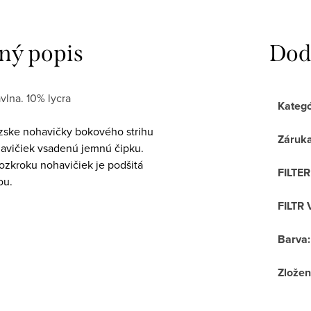
ný popis
Dod
vlna. 10% lycra
Kategó
ske nohavičky bokového strihu
Záruk
avičiek vsadenú jemnú čipku.
ozkroku nohavičiek je podšitá
FILTE
ou.
FILTR 
Barva
:
Zložen