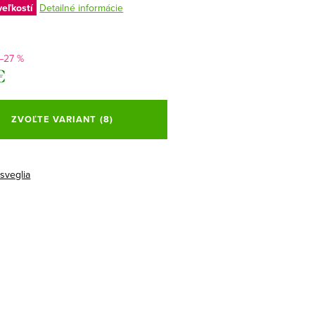
veľkostí
Detailné informácie
–27 %
€
ová
ZVOĽTE VARIANT
(8)
isveglia