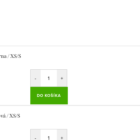
rna / XS/S
DO KOŠÍKA
ová / XS/S