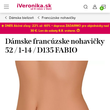
Prejsť
N
na
obsah
Dámska bielizeň
Francúzske nohavičky
K
☀️ DNES Akčné zľavy -22% až -60% + doprava ZADARMO pre objednávky nad
30 €. Len do
soboty 8.8
. vrátane. ⏱️
Dámske francúzske nohavičky
52 / 1-14 / D135 FABIO