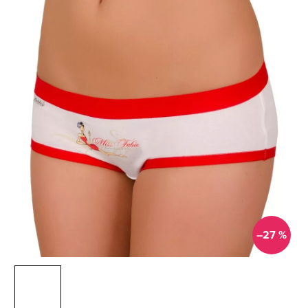
–27 %