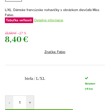
L/XL. Dámske francúzske nohavičky s obrázkom dievčaťa Miss
Fabio.
Tabuľka veľkostí
Detailné informácie
–27 %
11,60 €
8,40 €
Jednotková
cena:
Značka:
Fabio
biela / L/XL
Skladom
(>5 ks)