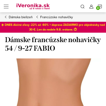
Prejsť
N
na
obsah
Dámska bielizeň
Francúzske nohavičky
K
☀️ DNES Akčné zľavy -22% až -60% + doprava ZADARMO pre objednávky nad
30 €. Len do
nedele 9.8
. vrátane. ⏱️
Dámske francúzske nohavičky
54 / 9-27 FABIO