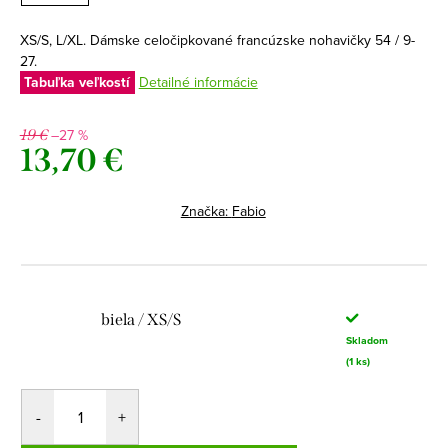
XS/S, L/XL. Dámske celočipkované francúzske nohavičky 54 / 9-
27.
Tabuľka veľkostí
Detailné informácie
–27 %
19 €
13,70 €
Jednotková
cena:
Značka:
Fabio
biela / XS/S
Skladom
(1 ks)