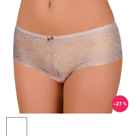
–27 %