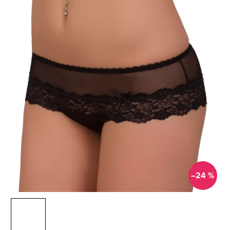
–24 %