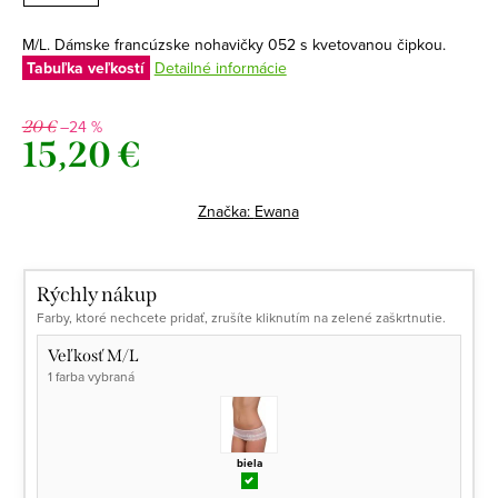
M/L. Dámske francúzske nohavičky 052 s kvetovanou čipkou.
Tabuľka veľkostí
Detailné informácie
–24 %
20 €
15,20 €
Jednotková
cena:
Značka:
Ewana
Rýchly nákup
Farby, ktoré nechcete pridať, zrušíte kliknutím na zelené zaškrtnutie.
Veľkosť M/L
1 farba vybraná
biela