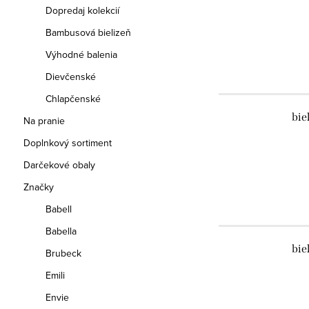
Dopredaj kolekcií
Bambusová bielizeň
Výhodné balenia
Dievčenské
Chlapčenské
bie
Na pranie
Doplnkový sortiment
Darčekové obaly
Značky
Babell
Babella
bie
Brubeck
Emili
Envie