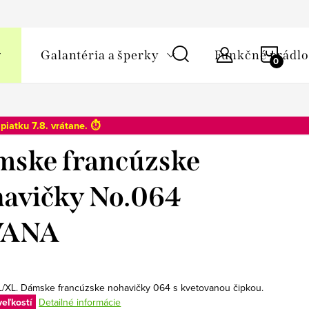
y osobných údajov
NÁKU
Galantéria a šperky
Funkčné prádlo
KOŠÍ
o
piatku 7.8
. vrátane. ⏱️
ske francúzske
avičky No.064
ANA
 L/XL. Dámske francúzske nohavičky 064 s kvetovanou čipkou.
veľkostí
Detailné informácie