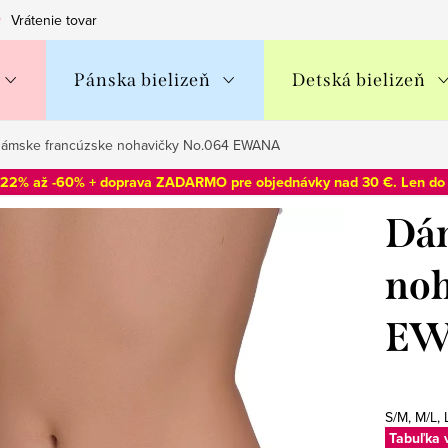
Vrátenie tovaru
Obchodné podmienky
Podmienky ochran
Pánska bielizeň
Detská bielizeň
ámske francúzske nohavičky No.064 EWANA
-22% až -60% + doprava ZADARMO pre objednávky nad 30 €. Len d
Dám
noh
EW
S/M, M/L,
Tabuľka 