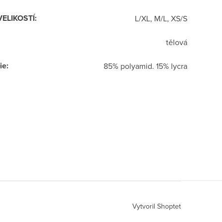
VELIKOSTÍ
:
L/XL, M/L, XS/S
tělová
ie
:
85% polyamid. 15% lycra
Vytvoril Shoptet