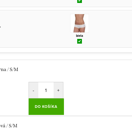
L
biela
rna / S/M
DO KOŠÍKA
ová / S/M