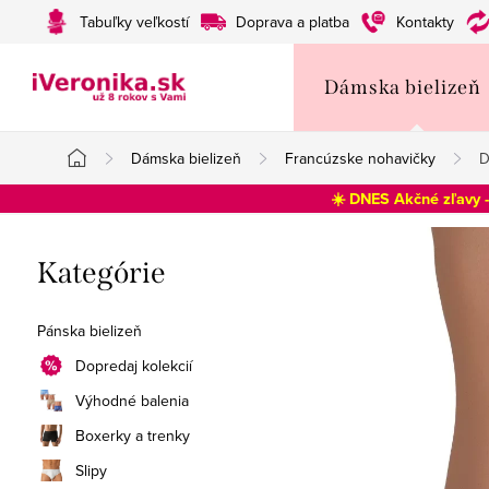
Prejsť
Tabuľky veľkostí
Doprava a platba
Kontakty
na
obsah
Dámska bielizeň
Dámska bielizeň
Francúzske nohavičky
D
Domov
☀️ DNES Akčné zľavy 
B
Preskočiť
Kategórie
o
kategórie
č
Pánska bielizeň
n
Dopredaj kolekcií
Výhodné balenia
ý
Boxerky a trenky
p
Slipy