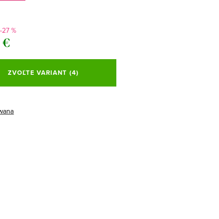
–27 %
 €
ová
ZVOĽTE VARIANT
(4)
wana