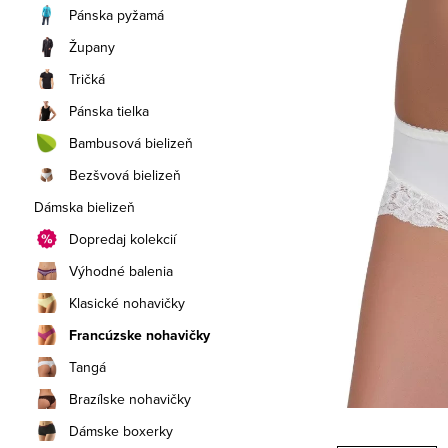
a
Pánska pyžamá
n
Župany
e
Tričká
Pánska tielka
l
Bambusová bielizeň
Bezšvová bielizeň
Dámska bielizeň
Dopredaj kolekcií
Výhodné balenia
Klasické nohavičky
Francúzske nohavičky
Tangá
Brazílske nohavičky
Dámske boxerky