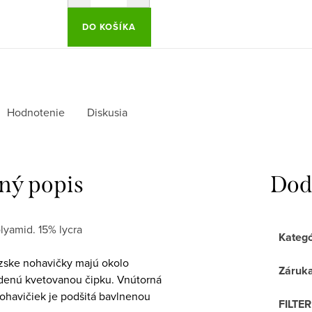
DO KOŠÍKA
Hodnotenie
Diskusia
ný popis
Dod
lyamid. 15% lycra
Kategó
zske nohavičky majú okolo
Záruk
denú kvetovanou čipku. Vnútorná
nohavičiek je podšitá bavlnenou
FILTE