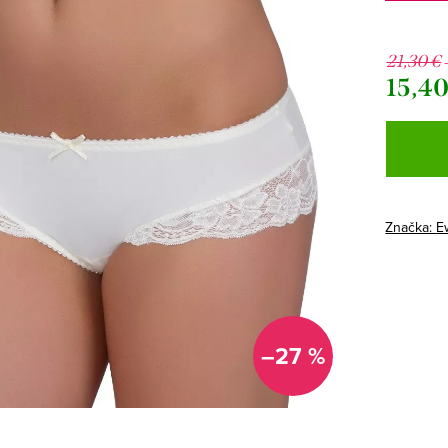
21,30 €
15,40
Jednotk
cena:
Značka:
E
–27 %