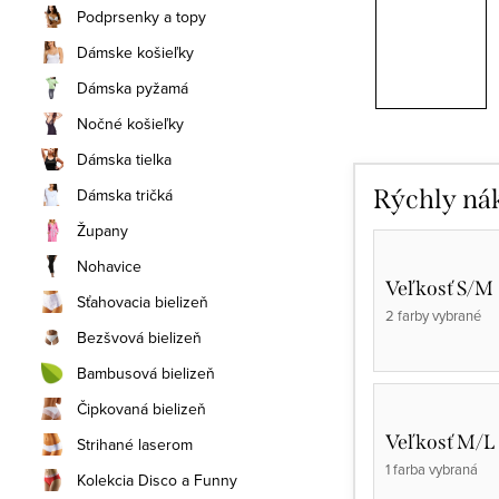
Podprsenky a topy
Dámske košieľky
Dámska pyžamá
Nočné košieľky
Dámska tielka
Dámska tričká
Rýchly ná
Župany
Nohavice
Veľkosť S/M
Sťahovacia bielizeň
2 farby vybrané
Bezšvová bielizeň
Bambusová bielizeň
Čipkovaná bielizeň
Veľkosť M/L
Strihané laserom
1 farba vybraná
Kolekcia Disco a Funny