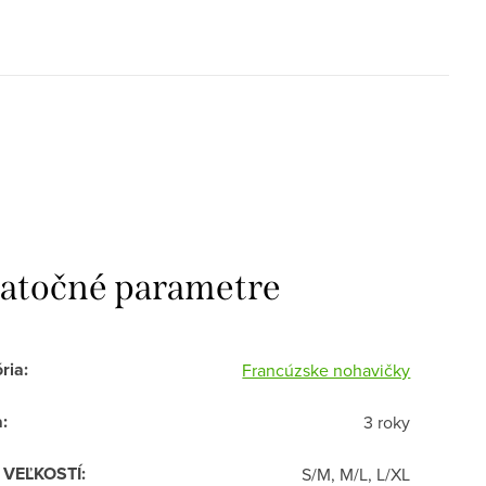
atočné parametre
ria
:
Francúzske nohavičky
a
:
3 roky
R VEĽKOSTÍ
:
S/M, M/L, L/XL