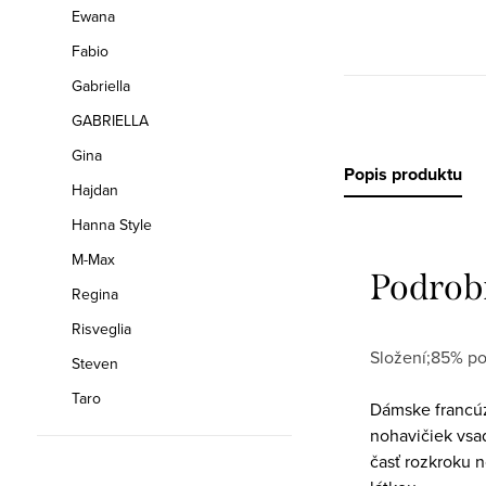
Ewana
Fabio
Gabriella
GABRIELLA
Gina
Popis produktu
Hajdan
Hanna Style
M-Max
Podrob
Regina
Risveglia
Složení;85% po
Steven
Taro
Dámske francú
nohavičiek vsa
časť rozkroku 