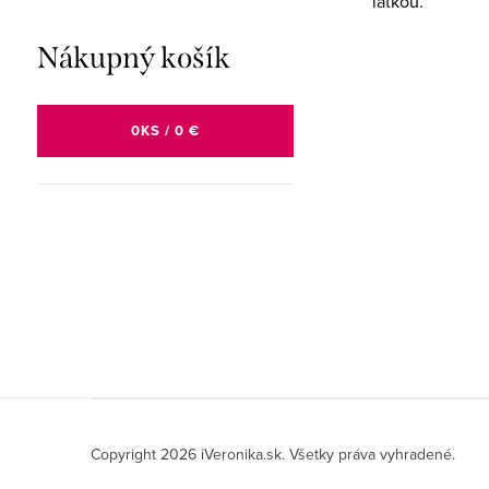
látkou.
Nákupný košík
0
KS /
0 €
Z
á
Copyright 2026
iVeronika.sk
. Všetky práva vyhradené.