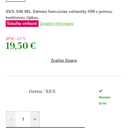
XS/S, S/M, M/L. Dámske francúzske nohavičky 094 s jemnou
kvetinovou čipkou.
Tabuľka veľkostí
Detailné informácie
–27 %
27 €
19,50 €
Jednotková
cena:
Značka:
Ewana
čierna / XS/S
Skladom
(2 ks)