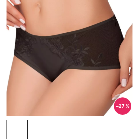
–27 %