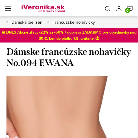
Prejsť
N
na
obsah
Dámska bielizeň
Francúzske nohavičky
K
☀️ DNES Akčné zľavy -22% až -60% + doprava ZADARMO pre objednávky nad
30 €. Len do
piatku 7.8
. vrátane. ⏱️
Dámske francúzske nohavičky
No.094 EWANA