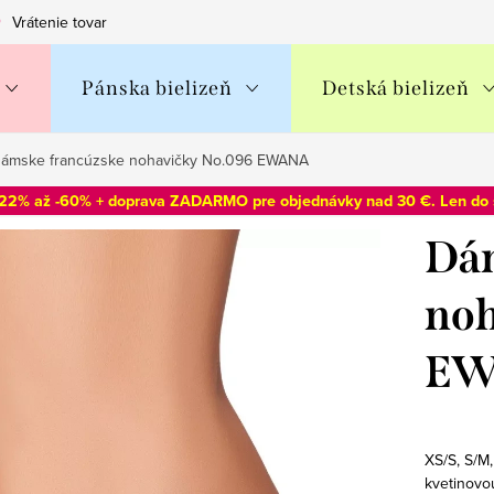
Vrátenie tovaru
Obchodné podmienky
Podmienky ochran
Pánska bielizeň
Detská bielizeň
ámske francúzske nohavičky No.096 EWANA
-22% až -60% + doprava ZADARMO pre objednávky nad 30 €. Len do
Dám
noh
EW
XS/S, S/M
kvetinovo