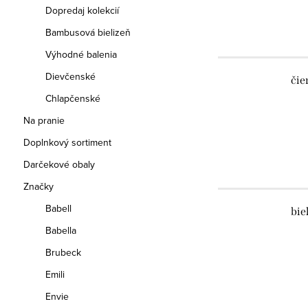
Dopredaj kolekcií
Bambusová bielizeň
Výhodné balenia
Dievčenské
čie
Chlapčenské
Na pranie
Doplnkový sortiment
Darčekové obaly
Značky
Babell
bie
Babella
Brubeck
Emili
Envie