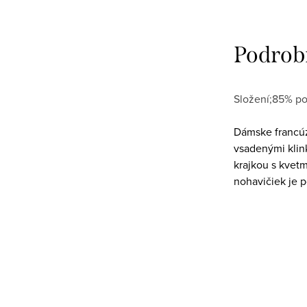
Podrob
Složení;85% po
Dámske francú
vsadenými klink
krajkou s kvetm
nohavičiek je p