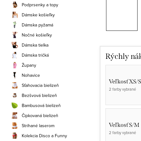
Podprsenky a topy
Dámske košieľky
Dámska pyžamá
Nočné košieľky
Dámska tielka
Dámska tričká
Rýchly ná
Župany
Nohavice
Veľkosť XS/S
Sťahovacia bielizeň
2 farby vybrané
Bezšvová bielizeň
Bambusová bielizeň
Čipkovaná bielizeň
Veľkosť S/M
Strihané laserom
2 farby vybrané
Kolekcia Disco a Funny