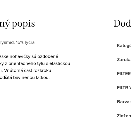
ný popis
Dod
lyamid. 15% lycra
Kategó
zske nohavičky sú ozdobené
Záruk
y z priehľadného tylu a elastickou
i. Vnútorná časť rozkroku
FILTE
odšitá bavlnenou látkou.
FILTR 
Barva
:
Zložen