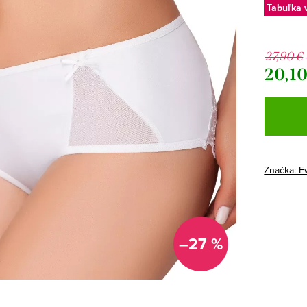
Tabuľka 
27,90 €
20,10
Jednotk
cena:
Značka:
E
–27 %