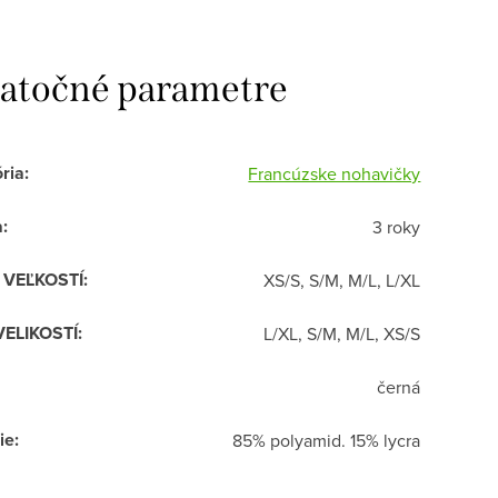
atočné parametre
ria
:
Francúzske nohavičky
a
:
3 roky
R VEĽKOSTÍ
:
XS/S, S/M, M/L, L/XL
VELIKOSTÍ
:
L/XL, S/M, M/L, XS/S
černá
ie
:
85% polyamid. 15% lycra