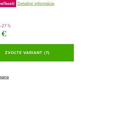
veľkostí
Detailné informácie
–27 %
 €
ová
ZVOĽTE VARIANT
(7)
wana