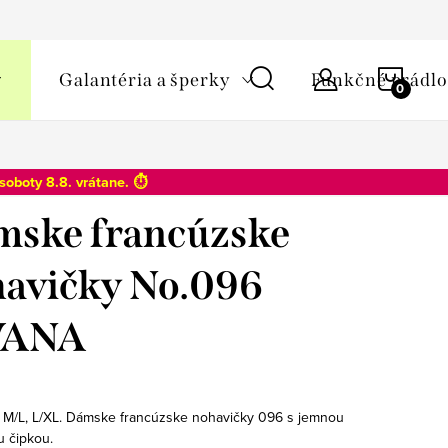
y osobných údajov
NÁKU
Galantéria a šperky
Funkčné prádlo
KOŠÍ
soboty 8.8
. vrátane. ⏱️
ske francúzske
avičky No.096
ANA
, M/L, L/XL. Dámske francúzske nohavičky 096 s jemnou
u čipkou.