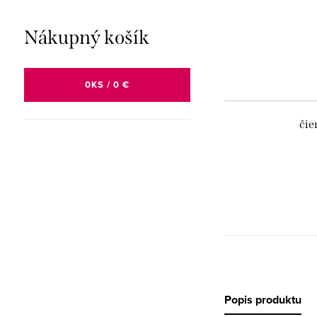
Nákupný košík
0
KS /
0 €
čie
Popis produktu