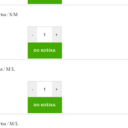
rna / S/M
DO KOŠÍKA
la / M/L
DO KOŠÍKA
rna / M/L