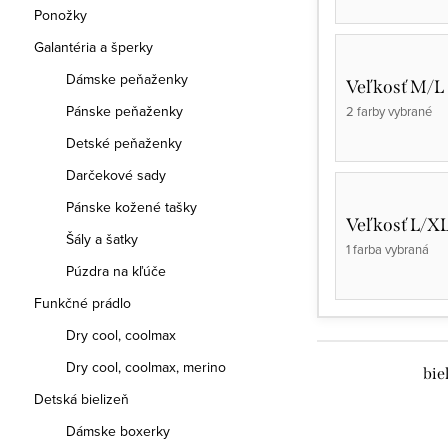
Ponožky
Galantéria a šperky
Dámske peňaženky
Veľkosť M/L
Pánske peňaženky
2 farby vybrané
Detské peňaženky
Darčekové sady
Pánske kožené tašky
Veľkosť L/X
Šály a šatky
1 farba vybraná
Púzdra na kľúče
Funkčné prádlo
Dry cool, coolmax
Dry cool, coolmax, merino
bie
Detská bielizeň
Dámske boxerky