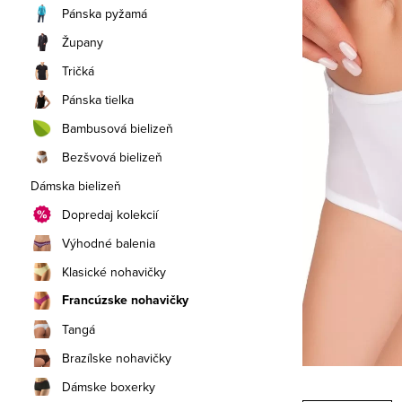
a
Pánska pyžamá
n
Župany
e
Tričká
Pánska tielka
l
Bambusová bielizeň
Bezšvová bielizeň
Dámska bielizeň
Dopredaj kolekcií
Výhodné balenia
Klasické nohavičky
Francúzske nohavičky
Tangá
Brazílske nohavičky
Dámske boxerky