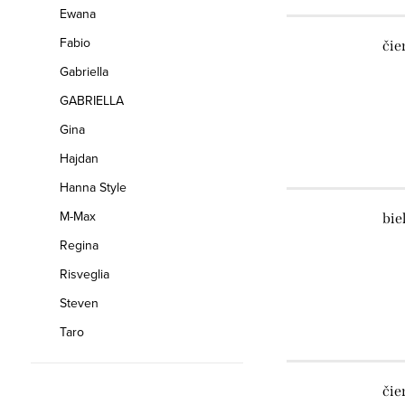
Ewana
Fabio
čie
Gabriella
GABRIELLA
Gina
Hajdan
Hanna Style
M-Max
bie
Regina
Risveglia
Steven
Taro
čie