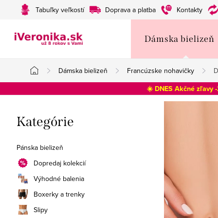
Prejsť
Tabuľky veľkostí
Doprava a platba
Kontakty
na
obsah
Dámska bielizeň
Dámska bielizeň
Francúzske nohavičky
D
Domov
☀️ DNES Akčné zľavy 
B
Preskočiť
Kategórie
o
kategórie
č
Pánska bielizeň
n
Dopredaj kolekcií
Výhodné balenia
ý
Boxerky a trenky
p
Slipy