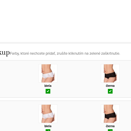
kup
Farby, ktoré nechcete pridať, zrušíte kliknutím na zelené zaškrtnutie.
biela
čierna
biela
čierna