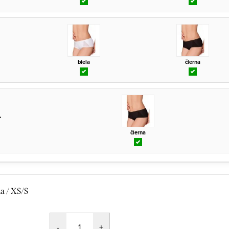
biela
čierna
L
čierna
la / XS/S