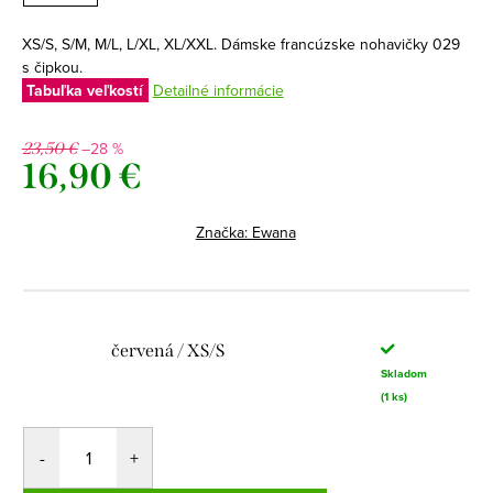
XS/S, S/M, M/L, L/XL, XL/XXL. Dámske francúzske nohavičky 029
s čipkou.
Tabuľka veľkostí
Detailné informácie
–28 %
23,50 €
16,90 €
Jednotková
cena:
Značka:
Ewana
červená / XS/S
Skladom
(1 ks)