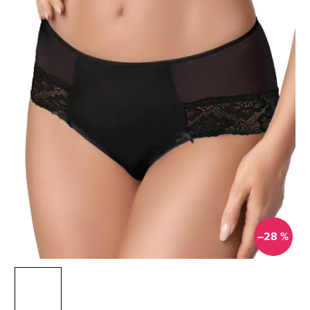
–28 %