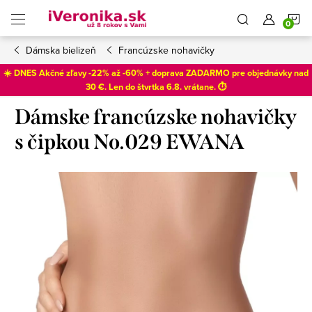
Prejsť
N
na
obsah
Dámska bielizeň
Francúzske nohavičky
K
☀️ DNES Akčné zľavy -22% až -60% + doprava ZADARMO pre objednávky nad
30 €. Len do
štvrtka 6.8
. vrátane. ⏱️
Dámske francúzske nohavičky
s čipkou No.029 EWANA