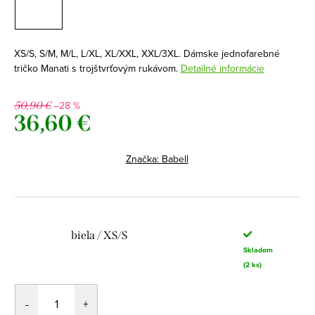
XS/S, S/M, M/L, L/XL, XL/XXL, XXL/3XL. Dámske jednofarebné
tričko Manati s trojštvrťovým rukávom.
Detailné informácie
–28 %
50,90 €
36,60 €
Jednotková
cena:
Značka:
Babell
biela / XS/S
Skladom
(2 ks)