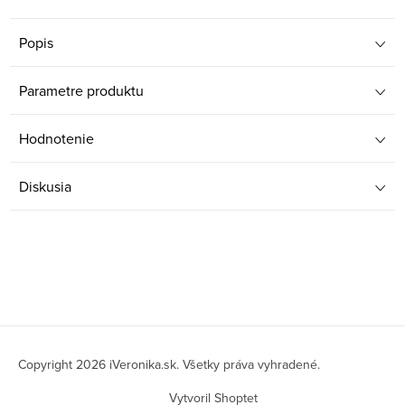
Popis
Parametre produktu
Hodnotenie
Diskusia
Z
á
Copyright 2026
iVeronika.sk
. Všetky práva vyhradené.
p
Vytvoril Shoptet