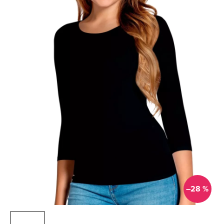
–28 %