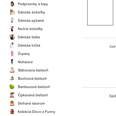
Podprsenky a topy
Dámske košieľky
Dámska pyžamá
Nočné košieľky
Dámska tielka
Dámska tričká
čer
Župany
Nohavice
Sťahovacia bielizeň
Bezšvová bielizeň
Bambusová bielizeň
Čipkovaná bielizeň
bie
Strihané laserom
Kolekcia Disco a Funny