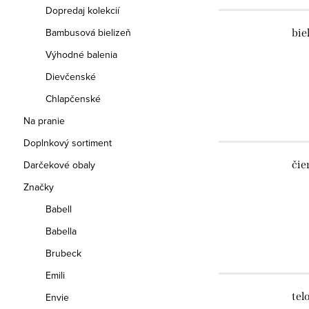
Dopredaj kolekcií
Bambusová bielizeň
bie
Výhodné balenia
Dievčenské
Chlapčenské
Na pranie
Doplnkový sortiment
Darčekové obaly
čie
Značky
Babell
Babella
Brubeck
Emili
tel
Envie