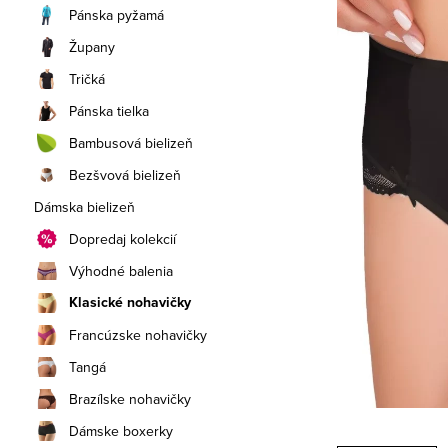
a
Pánska pyžamá
n
Župany
e
Tričká
Pánska tielka
l
Bambusová bielizeň
Bezšvová bielizeň
Dámska bielizeň
Dopredaj kolekcií
Výhodné balenia
Klasické nohavičky
Francúzske nohavičky
Tangá
Brazílske nohavičky
Dámske boxerky