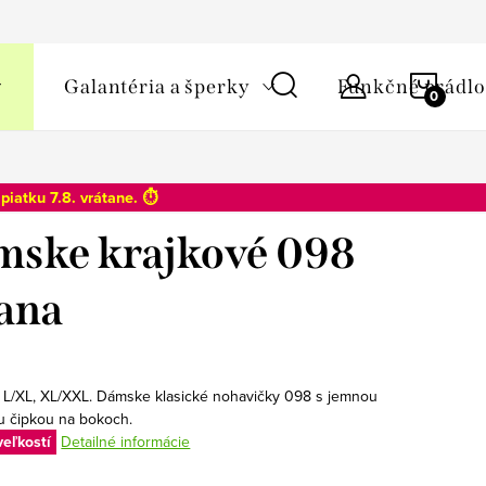
y osobných údajov
NÁKU
Galantéria a šperky
Funkčné prádlo
KOŠÍ
o
piatku 7.8
. vrátane. ⏱️
ske krajkové 098
ana
, L/XL, XL/XXL. Dámske klasické nohavičky 098 s jemnou
u čipkou na bokoch.
veľkostí
Detailné informácie