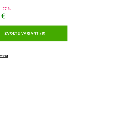
–27 %
 €
ová
ZVOĽTE VARIANT
(8)
wana