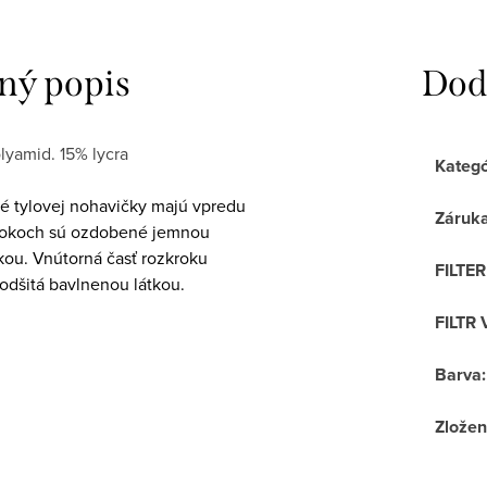
ný popis
Dod
lyamid. 15% lycra
Kategó
é tylovej nohavičky majú vpredu
Záruk
 bokoch sú ozdobené jemnou
kou. Vnútorná časť rozkroku
FILTE
odšitá bavlnenou látkou.
FILTR 
Barva
:
Zložen