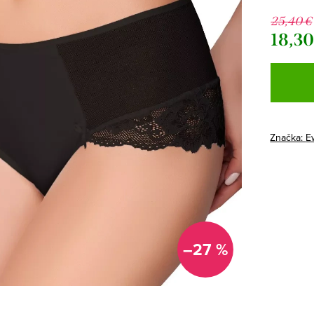
25,40 €
18,30
Jednotk
cena:
Značka:
E
–27 %