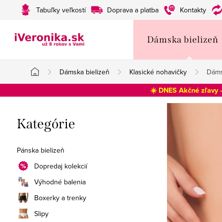
Prejsť
Tabuľky veľkostí
Doprava a platba
Kontakty
na
obsah
Dámska bielizeň
Dámska bielizeň
Klasické nohavičky
Dáms
Domov
☀️ DNES Akčné zľavy 
B
Preskočiť
Kategórie
o
kategórie
č
Pánska bielizeň
n
Dopredaj kolekcií
Výhodné balenia
ý
Boxerky a trenky
p
Slipy