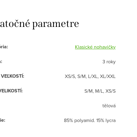
atočné parametre
ria
:
Klasické nohavičky
a
:
3 roky
R VEĽKOSTÍ
:
XS/S, S/M, L/XL, XL/XXL
VELIKOSTÍ
:
S/M, M/L, XS/S
tělová
ie
:
85% polyamid. 15% lycra