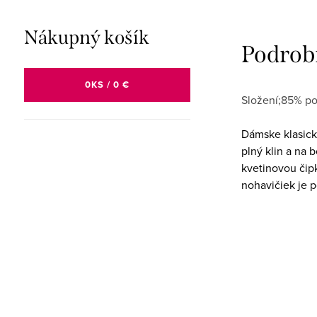
Nákupný košík
Podrob
0
KS /
0 €
Složení;85% po
Dámske klasick
plný klin a na
kvetinovou čip
nohavičiek je p