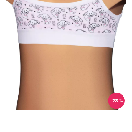
–28 %