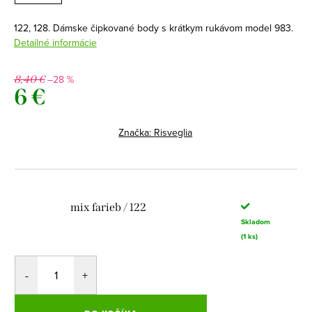
122, 128. Dámske čipkované body s krátkym rukávom model 983.
Detailné informácie
–28 %
8,40 €
6 €
Jednotková
cena:
Značka:
Risveglia
mix farieb / 122
Skladom
(1 ks)