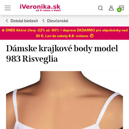
Prejsť
N
na
obsah
Detská bielizeň
Dievčenské
K
☀️ DNES Akčné zľavy -22% až -60% + doprava ZADARMO pre objednávky nad
30 €. Len do
soboty 8.8
. vrátane. ⏱️
Dámske krajkové body model
983 Risveglia