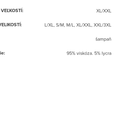
R VEĽKOSTÍ
:
XL/XXL
VELIKOSTÍ
:
L/XL, S/M, M/L, XL/XXL, XXL/3XL
šampaň
ie
:
95% viskóza. 5% lycra