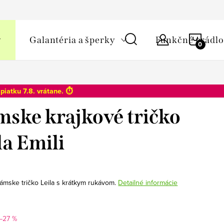
y osobných údajov
NÁKU
Galantéria a šperky
Funkčné prádlo
KOŠÍ
o
piatku 7.8
. vrátane. ⏱️
ske krajkové tričko
la Emili
ámske tričko Leila s krátkym rukávom.
Detailné informácie
–27 %