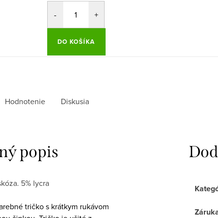
DO KOŠÍKA
Hodnotenie
Diskusia
ný popis
Dod
skóza. 5% lycra
Kategó
rebné tričko s krátkym rukávom
Záruk