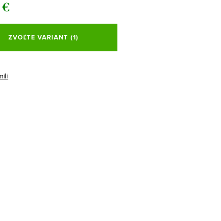
 €
ová
ZVOĽTE VARIANT
(1)
ili