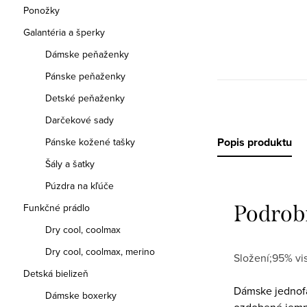
Ponožky
Galantéria a šperky
Dámske peňaženky
Pánske peňaženky
Detské peňaženky
Darčekové sady
Popis produktu
Pánske kožené tašky
Šály a šatky
Púzdra na kľúče
Podrob
Funkčné prádlo
Dry cool, coolmax
Dry cool, coolmax, merino
Složení;95% vi
Detská bielizeň
Dámske jednofa
Dámske boxerky