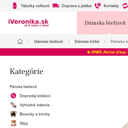
Prejsť
Tabuľky veľkostí
Doprava a platba
Kontakty
na
obsah
Dámska bielizeň
Dámska bielizeň
Dámska tričká
Dámske kr
Domov
☀️ DNES Akčné zľavy 
B
Preskočiť
Kategórie
o
kategórie
č
Pánska bielizeň
n
Dopredaj kolekcií
Výhodné balenia
ý
Boxerky a trenky
p
Slipy