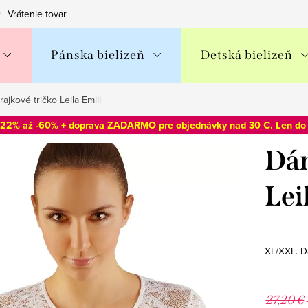
Vrátenie tovaru
Obchodné podmienky
Podmienky ochran
Pánska bielizeň
Detská bielizeň
ajkové tričko Leila Emili
-22% až -60% + doprava ZADARMO pre objednávky nad 30 €. Len d
Dám
Lei
XL/XXL. D
27,20 €