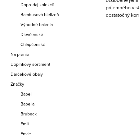
ozdobené jemno
Dopredaj kolekcií
príjemného vis
Bambusová bielizeň
dostatočný kom
Výhodné balenia
Dievčenské
Chlapčenské
Na pranie
Doplnkový sortiment
Darčekové obaly
Značky
Babell
Babella
Brubeck
Emili
Envie