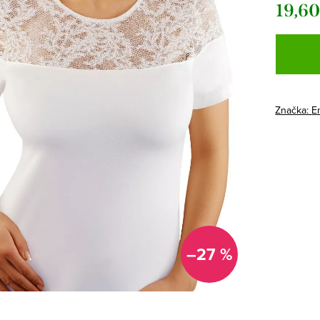
19,60
Jednotk
cena:
Značka:
Em
–27 %