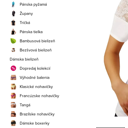
a
Pánska pyžamá
n
Župany
e
Tričká
Pánska tielka
l
Bambusová bielizeň
Bezšvová bielizeň
Dámska bielizeň
Dopredaj kolekcií
Výhodné balenia
Klasické nohavičky
Francúzske nohavičky
Tangá
Brazílske nohavičky
Dámske boxerky