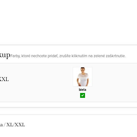
kup
Farby, ktoré nechcete pridať, zrušíte kliknutím na zelené zaškrtnutie.
XXL
biela
la / XL/XXL