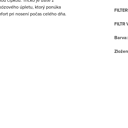
u čipkou. Tričko je ušité z
kózového úpletu, ktorý ponúka
FILTE
fort pri nosení počas celého dňa.
FILTR 
Barva
:
Zložen