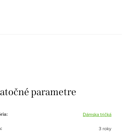
atočné parametre
ria
:
Dámska tričká
a
:
3 roky