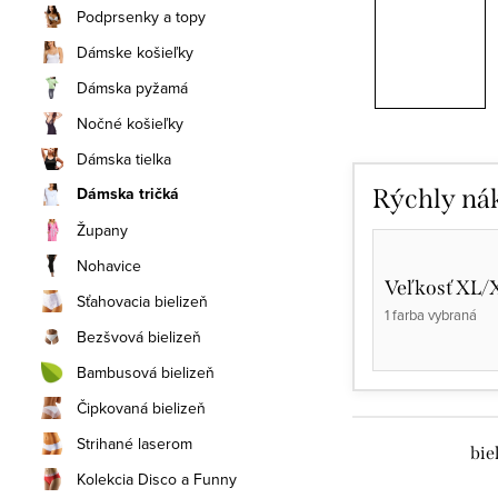
Podprsenky a topy
Dámske košieľky
Dámska pyžamá
Nočné košieľky
Dámska tielka
Dámska tričká
Rýchly ná
Župany
Nohavice
Veľkosť XL/
Sťahovacia bielizeň
1 farba vybraná
Bezšvová bielizeň
Bambusová bielizeň
Čipkovaná bielizeň
Strihané laserom
bie
Kolekcia Disco a Funny