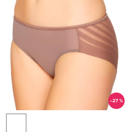
–27 %