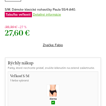
S/M. Dámske klasické nohavičky Paula 55/4-A40.
Tabuľka veľkostí
Detailné informácie
–27 %
38,30 €
27,60 €
Jednotková
cena:
Značka:
Fabio
Rýchly nákup
Farby, ktoré nechcete pridať, zrušíte kliknutím na zelené zaškrtnutie.
Veľkosť S/M
1 farba vybraná
čierna