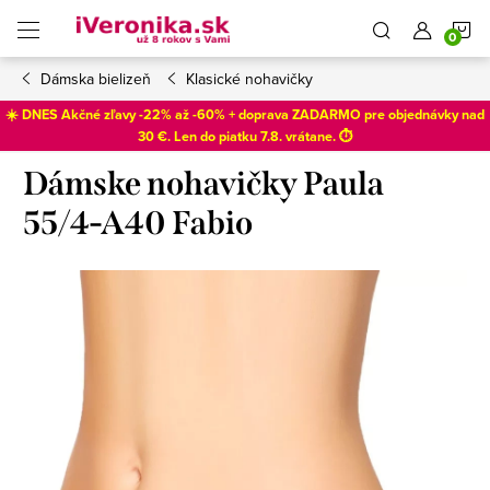
Prejsť
N
na
obsah
Dámska bielizeň
Klasické nohavičky
K
☀️ DNES Akčné zľavy -22% až -60% + doprava ZADARMO pre objednávky nad
30 €. Len do
piatku 7.8
. vrátane. ⏱️
Dámske nohavičky Paula
55/4-A40 Fabio