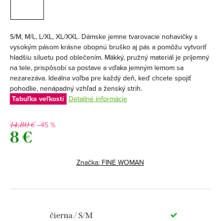
S/M, M/L, L/XL, XL/XXL. Dámske jemne tvarovacie nohavičky s
vysokým pásom krásne obopnú bruško aj pás a pomôžu vytvoriť
hladšiu siluetu pod oblečením. Mäkký, pružný materiál je príjemný
na tele, prispôsobí sa postave a vďaka jemným lemom sa
nezarezáva. Ideálna voľba pre každý deň, keď chcete spojiť
pohodlie, nenápadný vzhľad a ženský strih.
Tabuľka veľkostí
Detailné informácie
–45 %
14,80 €
8 €
Jednotková
cena:
Značka:
FINE WOMAN
čierna / S/M