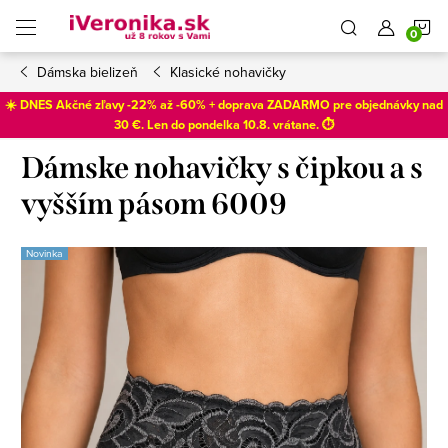
Prejsť
N
na
obsah
Dámska bielizeň
Klasické nohavičky
K
☀️ DNES Akčné zľavy -22% až -60% + doprava ZADARMO pre objednávky nad
30 €. Len do
pondelka 10.8
. vrátane. ⏱️
Dámske nohavičky s čipkou a s
vyšším pásom 6009
Novinka