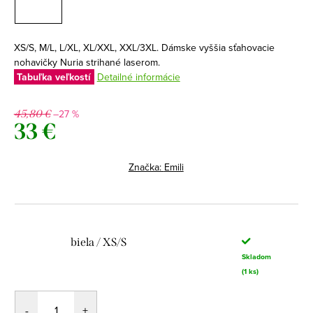
XS/S, M/L, L/XL, XL/XXL, XXL/3XL. Dámske vyššia sťahovacie
nohavičky Nuria strihané laserom.
Tabuľka veľkostí
Detailné informácie
–27 %
45,80 €
33 €
Jednotková
cena:
Značka:
Emili
biela / XS/S
Skladom
(1 ks)