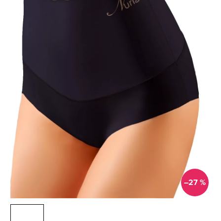
–27 %