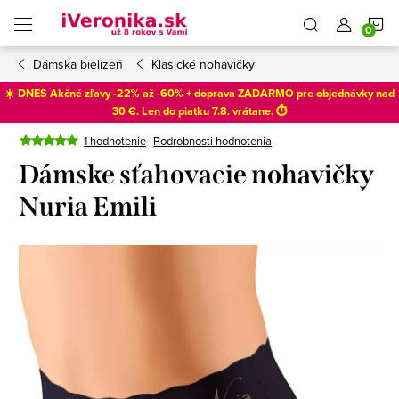
Prejsť
N
na
obsah
Dámska bielizeň
Klasické nohavičky
K
☀️ DNES Akčné zľavy -22% až -60% + doprava ZADARMO pre objednávky nad
30 €. Len do
piatku 7.8
. vrátane. ⏱️
1 hodnotenie
Podrobnosti hodnotenia
Dámske sťahovacie nohavičky
Nuria Emili