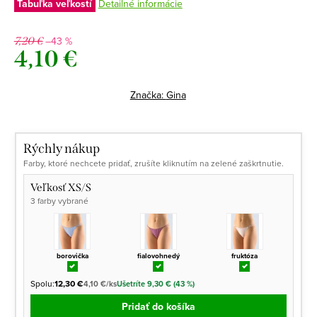
Tabuľka veľkostí
Detailné informácie
–43 %
7,20 €
4,10 €
Jednotková
cena:
Značka:
Gina
Rýchly nákup
Farby, ktoré nechcete pridať, zrušíte kliknutím na zelené zaškrtnutie.
Veľkosť XS/S
3 farby vybrané
borovička
fialovohnedý
fruktóza
Spolu:
12,30 €
4,10 €/ks
Ušetríte 9,30 € (43 %)
Pridať do košíka