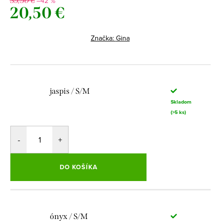
–42 %
35,50 €
20,50 €
Jednotková
cena:
Značka:
Gina
jaspis / S/M
Skladom
(>5 ks)
DO KOŠÍKA
ónyx / S/M