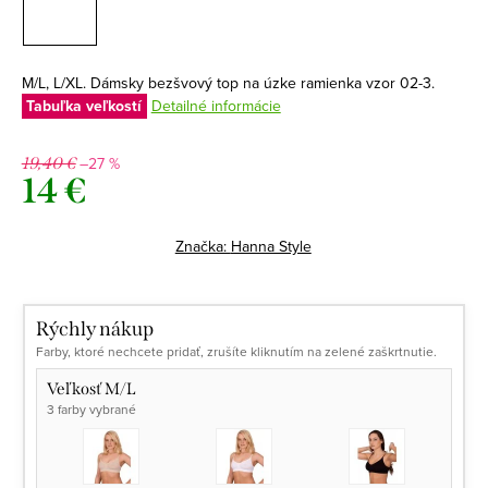
M/L, L/XL. Dámsky bezšvový top na úzke ramienka vzor 02-3.
Tabuľka veľkostí
Detailné informácie
–27 %
19,40 €
14 €
Jednotková
cena:
Značka:
Hanna Style
Rýchly nákup
Farby, ktoré nechcete pridať, zrušíte kliknutím na zelené zaškrtnutie.
Veľkosť M/L
3 farby vybrané