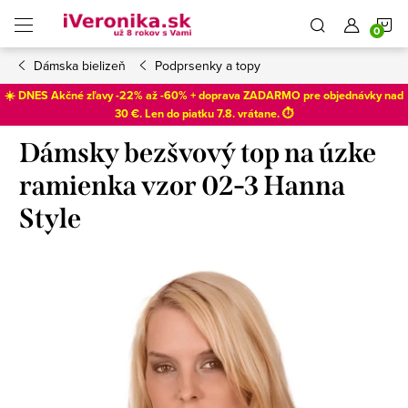
Prejsť
N
na
obsah
Dámska bielizeň
Podprsenky a topy
K
☀️ DNES Akčné zľavy -22% až -60% + doprava ZADARMO pre objednávky nad
30 €. Len do
piatku 7.8
. vrátane. ⏱️
Dámsky bezšvový top na úzke
ramienka vzor 02-3 Hanna
Style