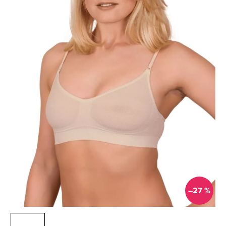
–27 %