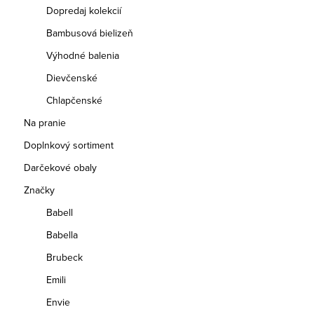
Dopredaj kolekcií
Bambusová bielizeň
Výhodné balenia
Dievčenské
Chlapčenské
Na pranie
Doplnkový sortiment
Darčekové obaly
Značky
Babell
Babella
Brubeck
Emili
Envie