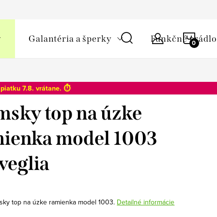
y osobných údajov
NÁKU
Galantéria a šperky
Funkčné prádlo
KOŠÍ
o
piatku 7.8
. vrátane. ⏱️
sky top na úzke
ienka model 1003
veglia
sky top na úzke ramienka model 1003.
Detailné informácie