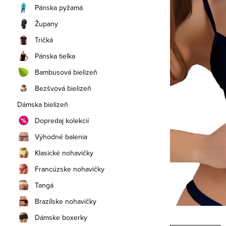
a
Pánska pyžamá
n
Župany
e
Tričká
Pánska tielka
l
Bambusová bielizeň
Bezšvová bielizeň
Dámska bielizeň
Dopredaj kolekcií
Výhodné balenia
Klasické nohavičky
Francúzske nohavičky
Tangá
Brazílske nohavičky
Dámske boxerky