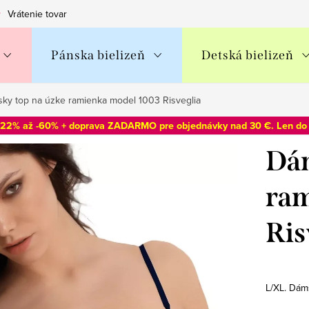
Vrátenie tovaru
Obchodné podmienky
Podmienky ochran
Pánska bielizeň
Detská bielizeň
ky top na úzke ramienka model 1003 Risveglia
-22% až -60% + doprava ZADARMO pre objednávky nad 30 €. Len d
Dám
ram
Ris
L/XL. Dám