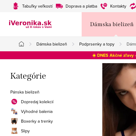
Prejsť
Tabuľky veľkostí
Doprava a platba
Kontakty
na
obsah
Dámska bielizeň
Dámska bielizeň
Podprsenky a topy
Dáms
Domov
☀️ DNES Akčné zľavy 
B
Preskočiť
Kategórie
o
kategórie
č
Pánska bielizeň
n
Dopredaj kolekcií
Výhodné balenia
ý
Boxerky a trenky
p
Slipy