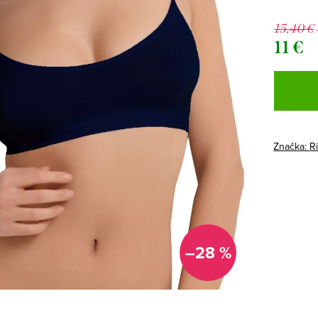
15,40 €
11 €
Jednotk
cena:
Značka:
R
–28 %