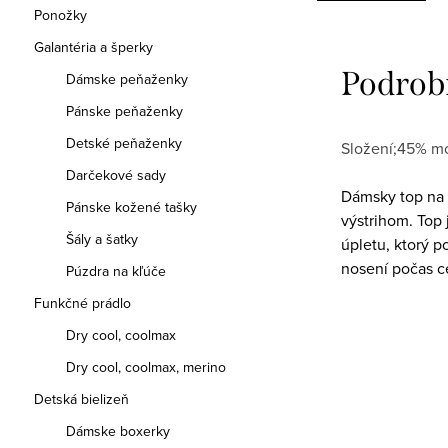
Ponožky
Galantéria a šperky
Podrob
Dámske peňaženky
Pánske peňaženky
Detské peňaženky
Složení;45% mo
Darčekové sady
Dámsky top na 
Pánske kožené tašky
výstrihom. Top
Šály a šatky
úpletu, ktorý p
nosení počas c
Púzdra na kľúče
Funkčné prádlo
Dry cool, coolmax
Dry cool, coolmax, merino
Detská bielizeň
Dámske boxerky