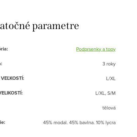
atočné parametre
ria
:
Podprsenky a topy
a
:
3 roky
R VEĽKOSTÍ
:
L/XL
VELIKOSTÍ
:
L/XL, S/M
tělová
ie
:
45% modal. 45% bavlna. 10% lycra