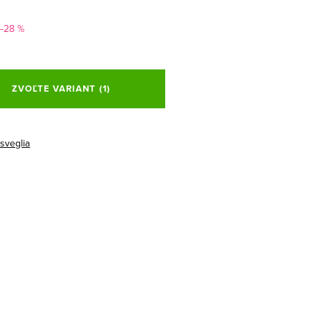
–28 %
ová
ZVOĽTE VARIANT
(1)
isveglia