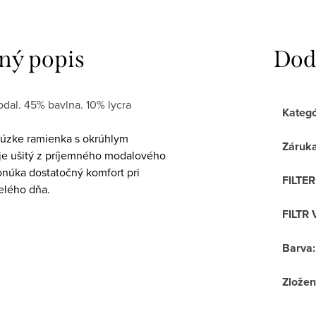
ný popis
Dod
dal. 45% bavlna. 10% lycra
Kategó
úzke ramienka s okrúhlym
Záruk
 je ušitý z príjemného modalového
onúka dostatočný komfort pri
FILTE
elého dňa.
FILTR 
Barva
:
Zložen