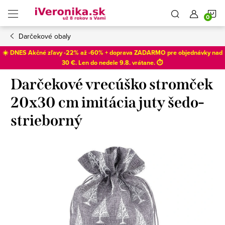
Prejsť
N
na
obsah
Darčekové obaly
K
☀️ DNES Akčné zľavy -22% až -60% + doprava ZADARMO pre objednávky nad
30 €. Len do
nedele 9.8
. vrátane. ⏱️
Darčekové vrecúško stromček
20x30 cm imitácia juty šedo-
strieborný