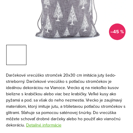
–45 %
Darčekové vrecúško stromček 20x30 cm imitácia juty šedo-
strieborný. Darčekové vrecúško s potlačou stromčekov je
ideálnou dekoráciou na Vianoce. Vrecko aj na niekoľko kusov
bielizne s krabičkou alebo viac bez krabičky. Veľké kusy ako
pyžamá a pod. sa však do neho nezmestia. Vrecko je zaujímavý
materiálom, ktorý imituje jutu, a trblietavou potlačou stromčekov s
glitrami. Sťahuje sa pomocou saténovej šnúrky. Do vrecúška
môžete schovať drobné darčeky alebo ho použiť ako vianočnú
dekoráciu.
Detailné informácie