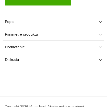
Popis
Parametre produktu
Hodnotenie
Diskusia
Z
Copyright 2026
iVeronika.sk
. Všetky práva vyhradené.