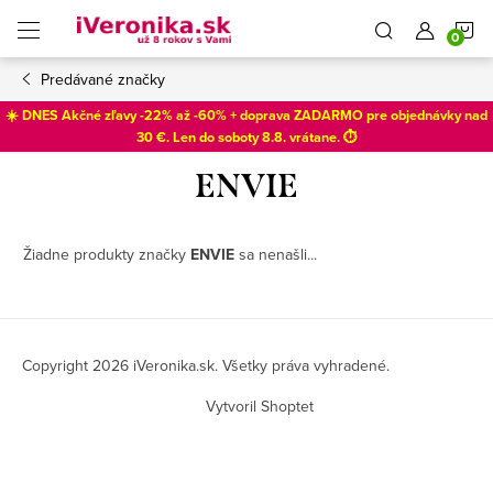
Prejsť
N
na
obsah
Predávané značky
K
☀️ DNES Akčné zľavy -22% až -60% + doprava ZADARMO pre objednávky nad
30 €. Len do
soboty 8.8
. vrátane. ⏱️
ENVIE
Žiadne produkty značky
ENVIE
sa nenašli...
Z
á
Copyright 2026
iVeronika.sk
. Všetky práva vyhradené.
p
Vytvoril Shoptet
ä
t