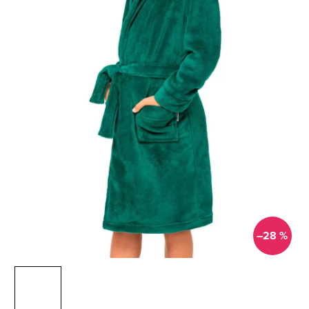
–28 %