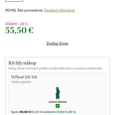
110/116. Šité prevedenie.
Detailné informácie
–28 %
77,10 €
55,50 €
Jednotková
cena:
Značka:
Envie
Rýchly nákup
Farby, ktoré nechcete pridať, zrušíte kliknutím na zelené zaškrtnutie.
Veľkosť 110/116
1 farba vybraná
zelená lahvová
Spolu:
55,50 €
55,50 €/ks
Ušetríte 21,60 € (28 %)