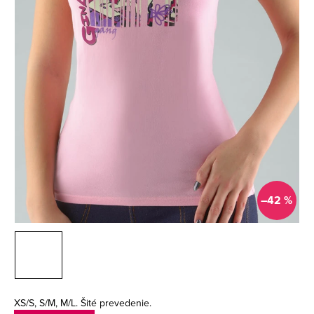
–42 %
XS/S, S/M, M/L. Šité prevedenie.