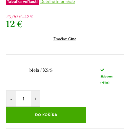
Tabuľka veľkostí
Detailné informácie
–42 %
20,90 €
12 €
Jednotková
cena:
Značka:
Gina
biela / XS/S
Skladom
(>5 ks)
DO KOŠÍKA