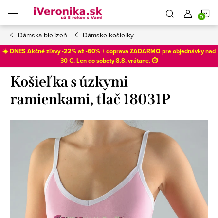
Prejsť
N
na
obsah
Dámska bielizeň
Dámske košieľky
K
☀️ DNES Akčné zľavy -22% až -60% + doprava ZADARMO pre objednávky nad
30 €. Len do
soboty 8.8
. vrátane. ⏱️
Košieľka s úzkymi
ramienkami, tlač 18031P