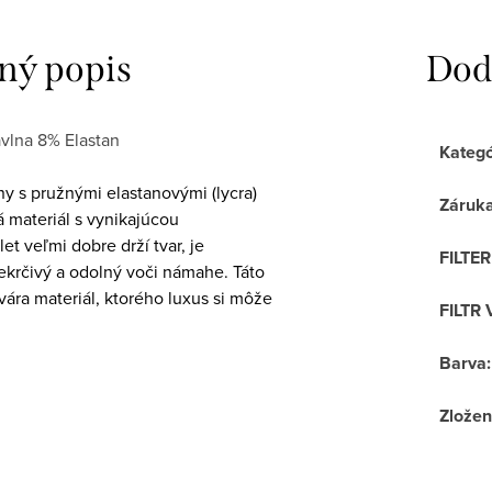
ný popis
Dod
vlna 8% Elastan
Kategó
y s pružnými elastanovými (lycra)
Záruk
 materiál s vynikajúcou
et veľmi dobre drží tvar, je
FILTE
ekrčivý a odolný voči námahe. Táto
ára materiál, ktorého luxus si môže
FILTR 
Barva
:
Zložen