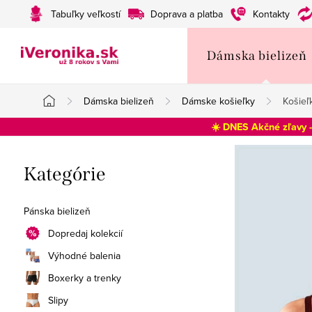
Prejsť
Tabuľky veľkostí
Doprava a platba
Kontakty
na
obsah
Dámska bielizeň
Dámska bielizeň
Dámske košieľky
Košieľ
Domov
☀️ DNES Akčné zľavy 
B
Preskočiť
Kategórie
o
kategórie
č
Pánska bielizeň
n
Dopredaj kolekcií
Výhodné balenia
ý
Boxerky a trenky
p
Slipy