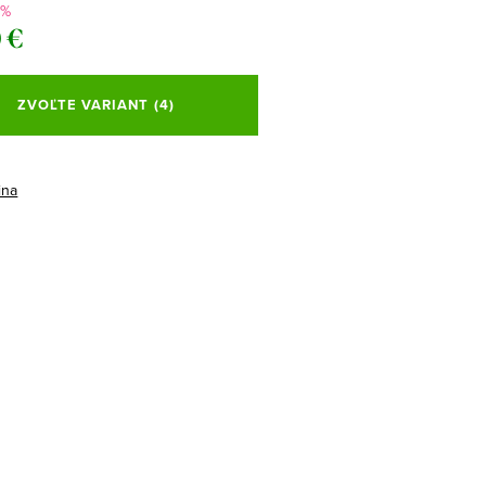
 %
 €
ová
ZVOĽTE VARIANT
(4)
ina