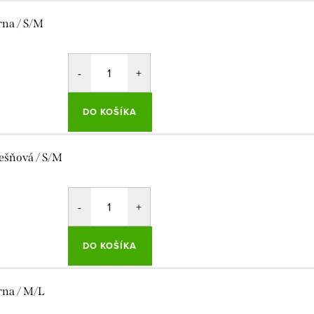
rna / S/M
DO KOŠÍKA
ešňová / S/M
DO KOŠÍKA
rna / M/L