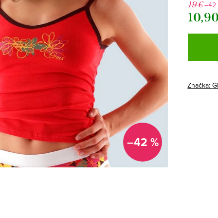
19 €
–42
10,90
Jednotk
cena:
Značka:
G
–42 %