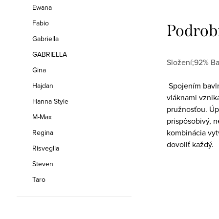
Ewana
Fabio
Podrob
Gabriella
GABRIELLA
Složení;92% Ba
Gina
Spojením bavln
Hajdan
vláknami vzniká
Hanna Style
pružnosťou. Úpl
M-Max
prispôsobivý, n
kombinácia vytv
Regina
dovoliť každý.
Risveglia
Steven
Taro