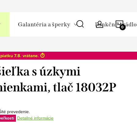
y osobných údajov
NÁKU
Galantéria a šperky
Funkčné prádlo
KOŠÍ
o
piatku 7.8
. vrátane. ⏱️
ieľka s úzkymi
ienkami, tlač 18032P
Šité prevedenie.
veľkostí
Detailné informácie