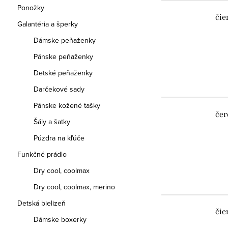
Ponožky
čie
Galantéria a šperky
Dámske peňaženky
Pánske peňaženky
Detské peňaženky
Darčekové sady
Pánske kožené tašky
čer
Šály a šatky
Púzdra na kľúče
Funkčné prádlo
Dry cool, coolmax
Dry cool, coolmax, merino
Detská bielizeň
čie
Dámske boxerky