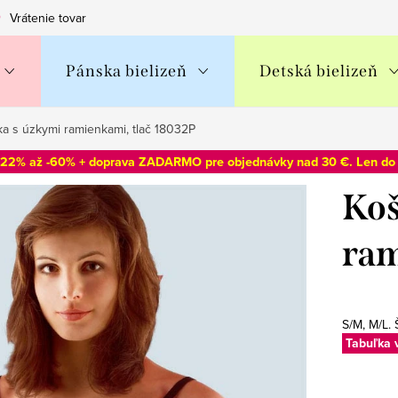
Vrátenie tovaru
Obchodné podmienky
Podmienky ochran
Pánska bielizeň
Detská bielizeň
ka s úzkymi ramienkami, tlač 18032P
-22% až -60% + doprava ZADARMO pre objednávky nad 30 €. Len d
Koš
ram
S/M, M/L. 
Tabuľka 