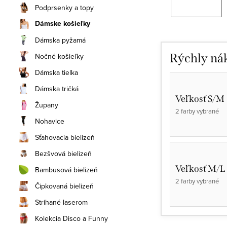
Podprsenky a topy
Dámske košieľky
Dámska pyžamá
Nočné košieľky
Rýchly ná
Dámska tielka
Dámska tričká
Veľkosť S/M
Župany
2 farby vybrané
Nohavice
Sťahovacia bielizeň
Bezšvová bielizeň
Veľkosť M/L
Bambusová bielizeň
2 farby vybrané
Čipkovaná bielizeň
Strihané laserom
Kolekcia Disco a Funny