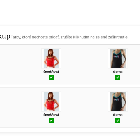
kup
Farby, ktoré nechcete pridať, zrušíte kliknutím na zelené zaškrtnutie.
čerešňová
čierna
čerešňová
čierna