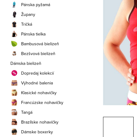
a
Pánska pyžamá
n
Župany
e
Tričká
Pánska tielka
l
Bambusová bielizeň
Bezšvová bielizeň
Dámska bielizeň
Dopredaj kolekcií
Výhodné balenia
Klasické nohavičky
Francúzske nohavičky
Tangá
Brazílske nohavičky
Dámske boxerky