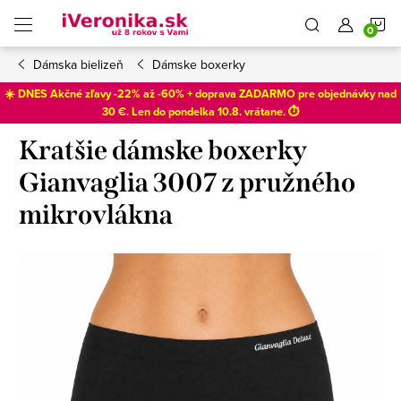
Prejsť
N
na
obsah
Dámska bielizeň
Dámske boxerky
K
☀️ DNES Akčné zľavy -22% až -60% + doprava ZADARMO pre objednávky nad
30 €. Len do
pondelka 10.8
. vrátane. ⏱️
Kratšie dámske boxerky
Gianvaglia 3007 z pružného
mikrovlákna