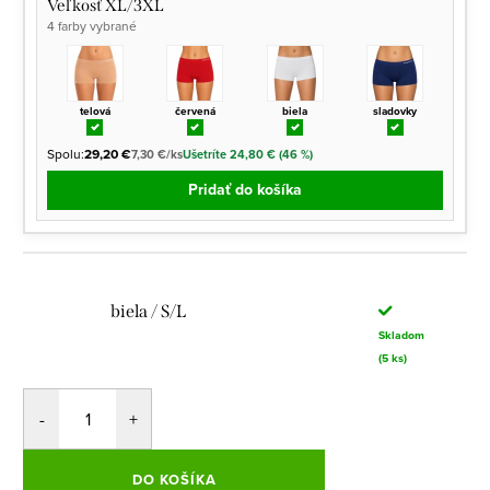
Veľkosť XL/3XL
4 farby vybrané
telová
červená
biela
sladovky
Spolu:
29,20 €
7,30 €/ks
Ušetríte 24,80 € (46 %)
Pridať do košíka
biela / S/L
Skladom
(5 ks)
DO KOŠÍKA