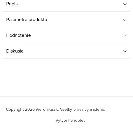
Popis
Parametre produktu
Hodnotenie
Diskusia
Z
á
Copyright 2026
iVeronika.sk
. Všetky práva vyhradené.
p
Vytvoril Shoptet
ä