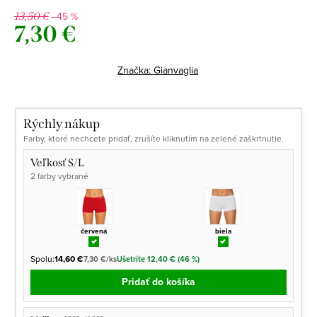
–45 %
13,50 €
7,30 €
Jednotková
cena:
Značka:
Gianvaglia
Rýchly nákup
Farby, ktoré nechcete pridať, zrušíte kliknutím na zelené zaškrtnutie.
Veľkosť S/L
2 farby vybrané
červená
biela
Spolu:
14,60 €
7,30 €/ks
Ušetríte 12,40 € (46 %)
Pridať do košíka