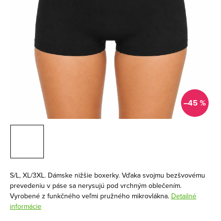
–45 %
S/L, XL/3XL. Dámske nižšie boxerky. Vďaka svojmu bezšvovému
prevedeniu v páse sa nerysujú pod vrchným oblečením.
Vyrobené z funkčného veľmi pružného mikrovlákna.
Detailné
informácie