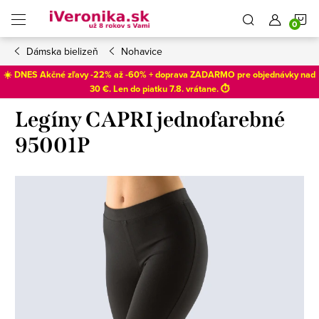
Prejsť
N
na
obsah
Dámska bielizeň
Nohavice
K
☀️ DNES Akčné zľavy -22% až -60% + doprava ZADARMO pre objednávky nad
30 €. Len do
piatku 7.8
. vrátane. ⏱️
Legíny CAPRI jednofarebné
95001P