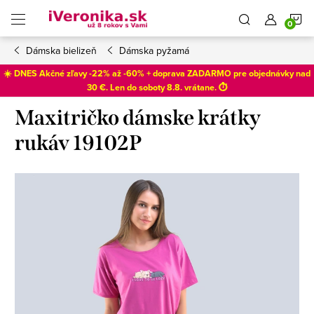
Prejsť
N
na
obsah
Dámska bielizeň
Dámska pyžamá
K
☀️ DNES Akčné zľavy -22% až -60% + doprava ZADARMO pre objednávky nad
30 €. Len do
soboty 8.8
. vrátane. ⏱️
Maxitričko dámske krátky
rukáv 19102P