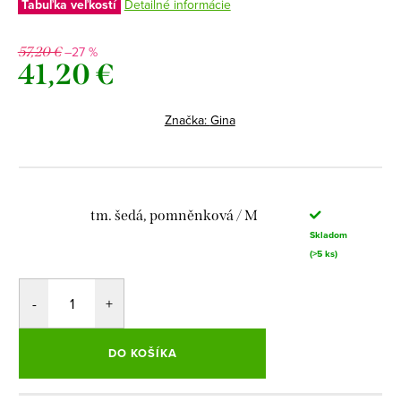
Tabuľka veľkostí
Detailné informácie
–27 %
57,20 €
41,20 €
Jednotková
cena:
Značka:
Gina
tm. šedá, pomněnková / M
Skladom
(>5 ks)
DO KOŠÍKA