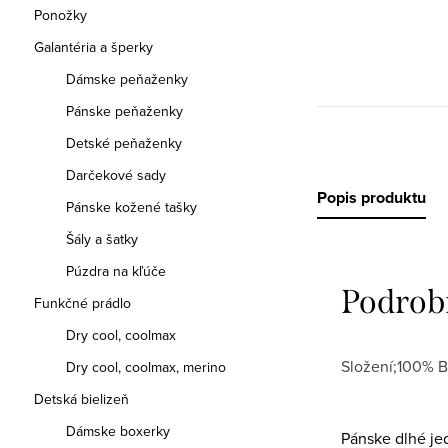
Ponožky
Galantéria a šperky
Dámske peňaženky
Pánske peňaženky
Detské peňaženky
Darčekové sady
Popis produktu
Pánske kožené tašky
Šály a šatky
Púzdra na kľúče
Podrob
Funkčné prádlo
Dry cool, coolmax
Složení;100% B
Dry cool, coolmax, merino
Detská bielizeň
Dámske boxerky
Pánske dlhé je