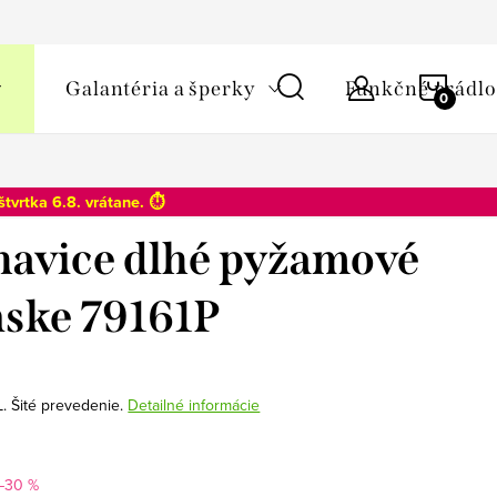
y osobných údajov
NÁKU
Galantéria a šperky
Funkčné prádlo
KOŠÍ
štvrtka 6.8
. vrátane. ⏱️
avice dlhé pyžamové
ske 79161P
L. Šité prevedenie.
Detailné informácie
–30 %