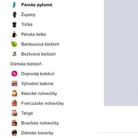
a
Pánska pyžamá
n
Župany
e
Tričká
Pánska tielka
l
Bambusová bielizeň
Bezšvová bielizeň
Dámska bielizeň
Dopredaj kolekcií
Výhodné balenia
Klasické nohavičky
Francúzske nohavičky
Tangá
Brazílske nohavičky
Dámske boxerky