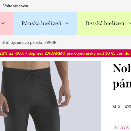
Vrátenie tovaru
Obchodné podmienky
Podmienky ochran
Pánska bielizeň
Detská bielizeň
 dlhé pyžamové pánske 79161P
-22% až -60% + doprava ZADARMO pre objednávky nad 30 €. Len do
Noh
pán
M, XL, XX
35,10 €