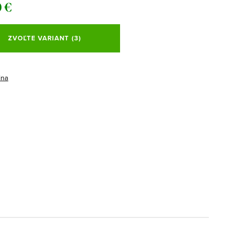
 €
ová
ZVOĽTE VARIANT
(3)
ina