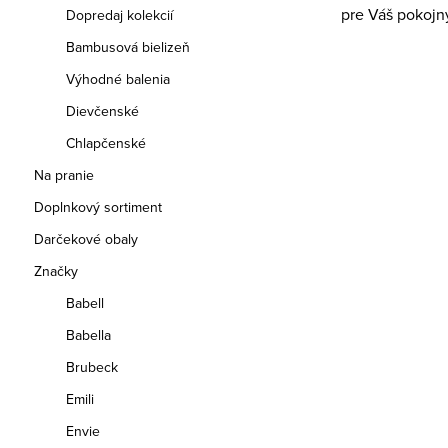
pre Váš pokojn
Dopredaj kolekcií
Bambusová bielizeň
Výhodné balenia
Dievčenské
Chlapčenské
Na pranie
Doplnkový sortiment
Darčekové obaly
Značky
Babell
Babella
Brubeck
Emili
Envie