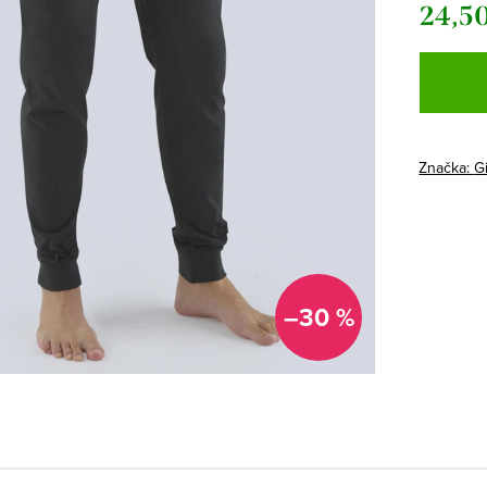
24,50
Jednotk
cena:
Značka:
G
–30 %