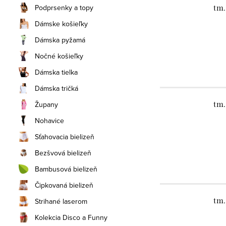
Podprsenky a topy
tm.
Dámske košieľky
Dámska pyžamá
Nočné košieľky
Dámska tielka
Dámska tričká
Župany
tm.
Nohavice
Sťahovacia bielizeň
Bezšvová bielizeň
Bambusová bielizeň
Čipkovaná bielizeň
tm.
Strihané laserom
Kolekcia Disco a Funny