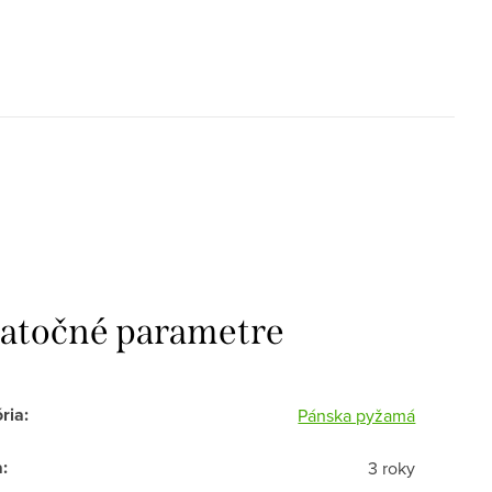
atočné parametre
ria
:
Pánska pyžamá
a
:
3 roky