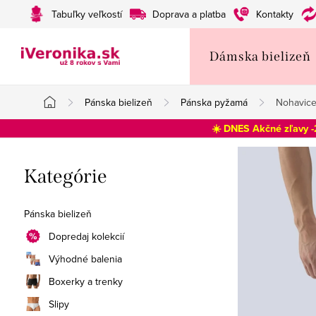
Prejsť
Tabuľky veľkostí
Doprava a platba
Kontakty
na
obsah
Dámska bielizeň
Pánska bielizeň
Pánska pyžamá
Nohavice
Domov
☀️ DNES Akčné zľavy 
B
Preskočiť
Kategórie
o
kategórie
č
Pánska bielizeň
n
Dopredaj kolekcií
Výhodné balenia
ý
Boxerky a trenky
p
Slipy