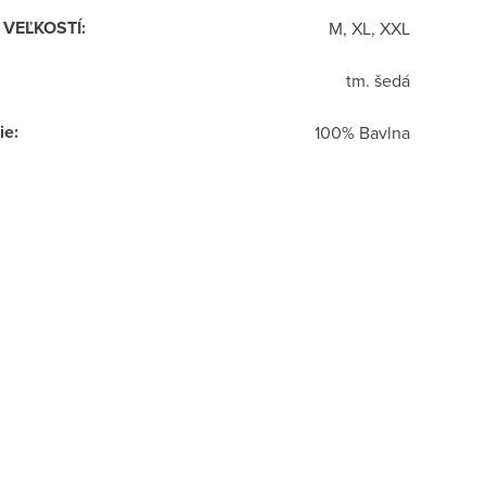
R VEĽKOSTÍ
:
M, XL, XXL
tm. šedá
ie
:
100% Bavlna