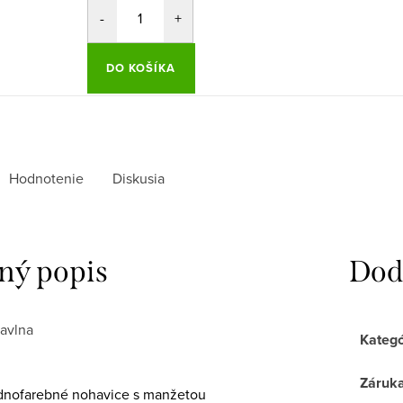
DO KOŠÍKA
Hodnotenie
Diskusia
ný popis
Dod
avlna
Kategó
Záruk
dnofarebné nohavice s manžetou