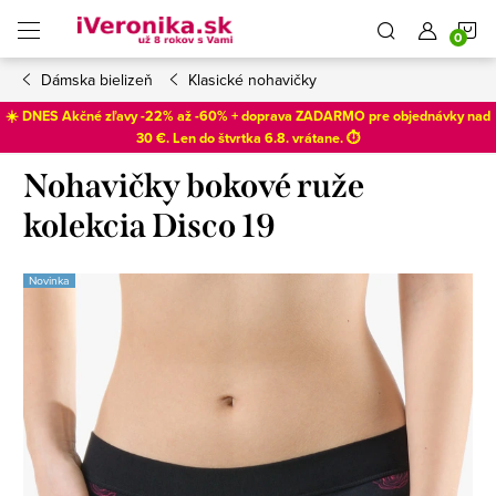
Prejsť
N
na
obsah
Dámska bielizeň
Klasické nohavičky
K
☀️ DNES Akčné zľavy -22% až -60% + doprava ZADARMO pre objednávky nad
30 €. Len do
štvrtka 6.8
. vrátane. ⏱️
Nohavičky bokové ruže
kolekcia Disco 19
Novinka