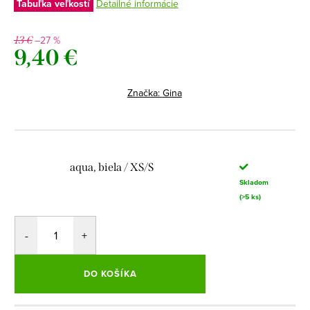
Tabuľka veľkostí
Detailné informácie
–27 %
13 €
9,40 €
Jednotková
cena:
Značka:
Gina
aqua, biela / XS/S
Skladom
(>5 ks)
DO KOŠÍKA