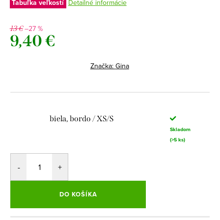
Tabuľka veľkostí
Detailné informácie
–27 %
13 €
9,40 €
Jednotková
cena:
Značka:
Gina
biela, bordo / XS/S
Skladom
(>5 ks)
DO KOŠÍKA