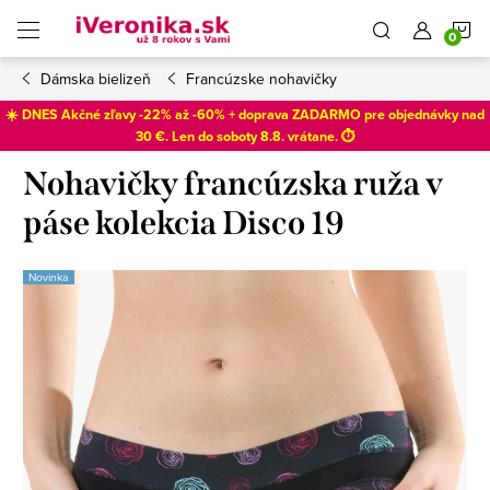
Prejsť
N
na
obsah
Dámska bielizeň
Francúzske nohavičky
K
☀️ DNES Akčné zľavy -22% až -60% + doprava ZADARMO pre objednávky nad
30 €. Len do
soboty 8.8
. vrátane. ⏱️
Nohavičky francúzska ruža v
páse kolekcia Disco 19
Novinka