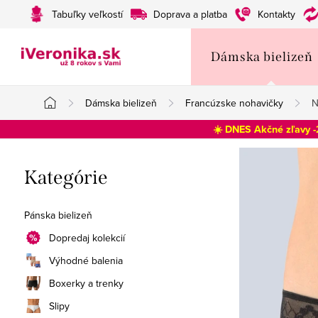
Prejsť
Tabuľky veľkostí
Doprava a platba
Kontakty
na
obsah
Dámska bielizeň
Dámska bielizeň
Francúzske nohavičky
N
Domov
☀️ DNES Akčné zľavy 
B
Preskočiť
Kategórie
o
kategórie
č
Pánska bielizeň
n
Dopredaj kolekcií
Výhodné balenia
ý
Boxerky a trenky
p
Slipy