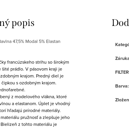
ný popis
Dod
Bavlna 47,5% Modal 5% Elastan
Kategó
Záruk
ky francúzskeho strihu so širokým
šité prádlo. V pásovom kraji je
FILTE
ozdobným krajom. Predný diel je
u čipkou s ozdobným krajom.
Barva
:
ednofarebné.
robený z modelového vlákna, ktoré
Zložen
vlnou a elastanom. Úplet je vhodný
torí hľadajú prírodné materiály.
 materiálu pružnosť a zlepšuje jeho
 Bielizeň z tohto materiálu je