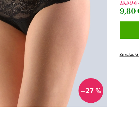
13,50 €
9,80 
Jednotk
cena:
Značka:
G
–27 %