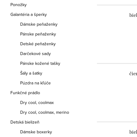
Ponožky
Galantéria a šperky
bie
Dámske peňaženky
Pánske peňaženky
Detské peňaženky
Darčekové sady
Pánske kožené tašky
Šály a šatky
čie
Púzdra na kľúče
Funkčné prádlo
Dry cool, coolmax
Dry cool, coolmax, merino
Detská bielizeň
Dámske boxerky
bie