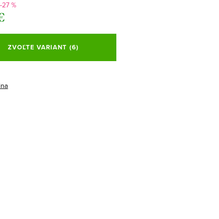
–27 %
€
ová
ZVOĽTE VARIANT
(6)
ina