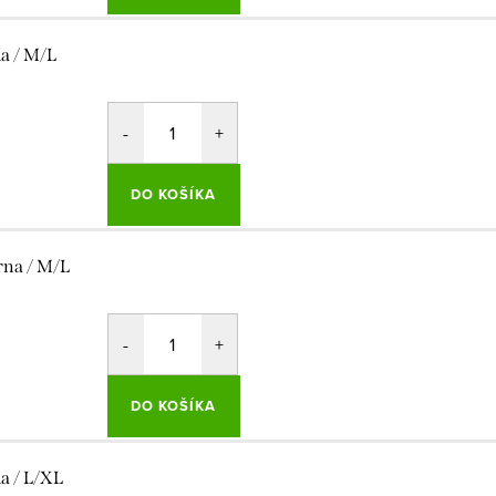
la / M/L
DO KOŠÍKA
rna / M/L
DO KOŠÍKA
la / L/XL