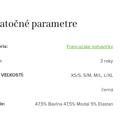
atočné parametre
ria
:
Francúzske nohavičky
a
:
3 roky
R VEĽKOSTÍ
:
XS/S, S/M, M/L, L/XL
černá
ie
:
47,5% Bavlna 47,5% Modal 5% Elastan