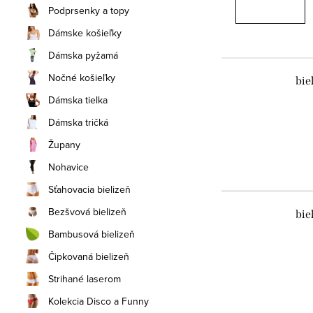
Podprsenky a topy
Dámske košieľky
Dámska pyžamá
Nočné košieľky
bie
Dámska tielka
Dámska tričká
Župany
Nohavice
Sťahovacia bielizeň
Bezšvová bielizeň
bie
Bambusová bielizeň
Čipkovaná bielizeň
Strihané laserom
Kolekcia Disco a Funny