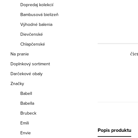
Dopredaj kolekcií
Bambusová bielizeň
Výhodné balenia
Dievčenské
Chlapčenské
Na pranie
čie
Doplnkový sortiment
Darčekové obaly
Značky
Babell
Babella
Brubeck
Emili
Popis produktu
Envie