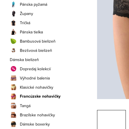
a
Pánska pyžamá
n
Župany
e
Tričká
Pánska tielka
l
Bambusová bielizeň
Bezšvová bielizeň
Dámska bielizeň
Dopredaj kolekcií
Výhodné balenia
Klasické nohavičky
Francúzske nohavičky
Tangá
Brazílske nohavičky
Dámske boxerky