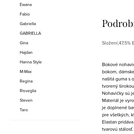
Ewana
Fabio
Podrob
Gabriella
GABRIELLA
Složení;47,5% 
Gina
Hajdan
Hanna Style
Bokové nohavič
bokom, dámske 
M-Max
našitá guma s 
Regina
tvorený široko
Risveglia
Nohavičky sú j
Materiál je vy
Steven
je doplnené ba
Taro
pre všetkých, k
Elastan pridáva
tvarovú stálosť.