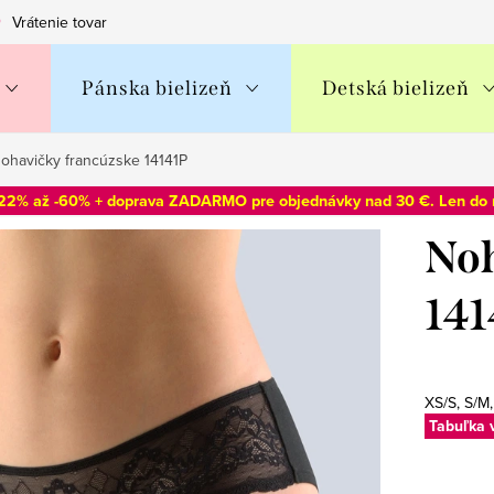
Vrátenie tovaru
Obchodné podmienky
Podmienky ochran
Pánska bielizeň
Detská bielizeň
ohavičky francúzske 14141P
-22% až -60% + doprava ZADARMO pre objednávky nad 30 €. Len do
Noh
141
XS/S, S/M,
Tabuľka 