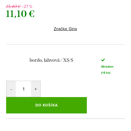
–27 %
15,40 €
11,10 €
Jednotková
cena:
Značka:
Gina
bordo, lahvová / XS/S
Skladom
(>5 ks)
DO KOŠÍKA