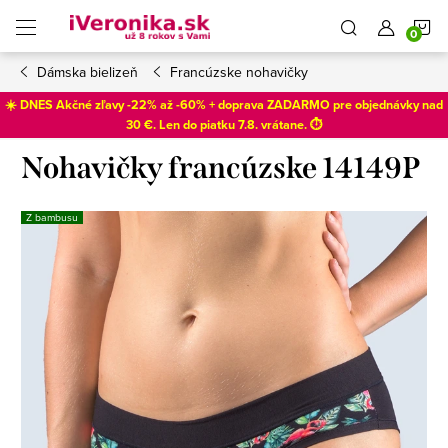
Prejsť
N
na
obsah
Dámska bielizeň
Francúzske nohavičky
K
☀️ DNES Akčné zľavy -22% až -60% + doprava ZADARMO pre objednávky nad
30 €. Len do
piatku 7.8
. vrátane. ⏱️
Nohavičky francúzske 14149P
Z bambusu