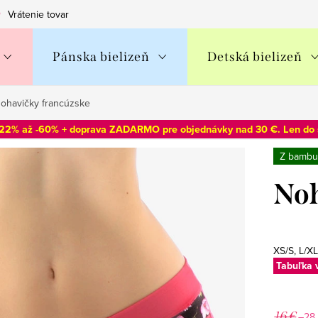
Vrátenie tovaru
Obchodné podmienky
Podmienky ochran
Pánska bielizeň
Detská bielizeň
ohavičky francúzske
-22% až -60% + doprava ZADARMO pre objednávky nad 30 €. Len do
Z bambu
Noh
XS/S, L/XL
Tabuľka 
16 €
–28