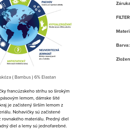
Záruk
FILTE
Materi
Barva
:
Zložen
skóza ( Bambus ) 6% Elastan
ky francúzskeho strihu so širokým
 pásovým lemom, dámske šité
kraj je začistený širším lemom z
riálu. Nohavičky sú začistené
rovnakého materiálu. Predný diel
adný diel a lemy sú jednofarebné.