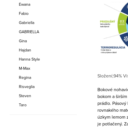
Ewana
Fabio
Gabriella
GABRIELLA
Gina
Hajdan
Hanna Style
M-Max
Složení;94% Vi
Regina
Risveglia
Bokové nohavič
Steven
bokom a širším
prádlo. Pásový 
Taro
rovnakého mate
úzkym lemom z 
je potlačený. Z