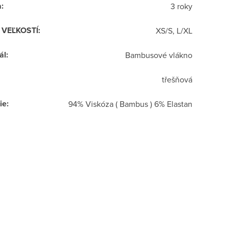
a
:
3 roky
R VEĽKOSTÍ
:
XS/S, L/XL
ál
:
Bambusové vlákno
třešňová
ie
:
94% Viskóza ( Bambus ) 6% Elastan