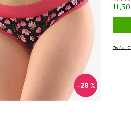
11,50
Jednotk
cena:
Značka:
G
–28 %