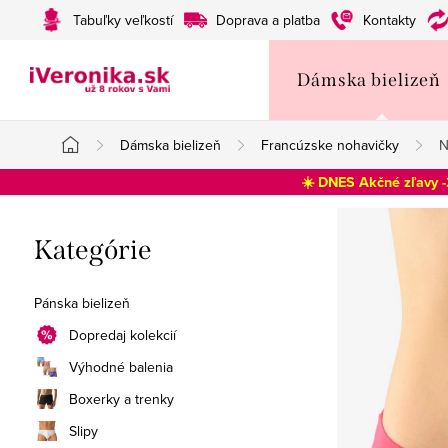
Prejsť
Tabuľky veľkostí
Doprava a platba
Kontakty
na
obsah
Dámska bielizeň
Dámska bielizeň
Francúzske nohavičky
N
Domov
☀️ DNES Akčné zľavy 
B
Preskočiť
Kategórie
o
kategórie
č
Pánska bielizeň
n
Dopredaj kolekcií
Výhodné balenia
ý
Boxerky a trenky
p
Slipy