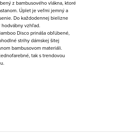
robený z bambusového vlákna, ktoré
astanom. Úplet je veľmi jemný a
senie. Do každodennej bielizne
ý hodvábny vzhľad.
Bamboo Disco prináša obľúbené,
hodlné strihy dámskej šitej
usnom bambusovom materiáli.
jednofarebné, tak s trendovou
ou.