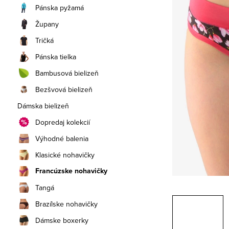
a
Pánska pyžamá
n
Župany
e
Tričká
Pánska tielka
l
Bambusová bielizeň
Bezšvová bielizeň
Dámska bielizeň
Dopredaj kolekcií
Výhodné balenia
Klasické nohavičky
Francúzske nohavičky
Tangá
Brazílske nohavičky
Dámske boxerky