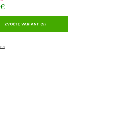
 €
ová
ZVOĽTE VARIANT
(5)
ina