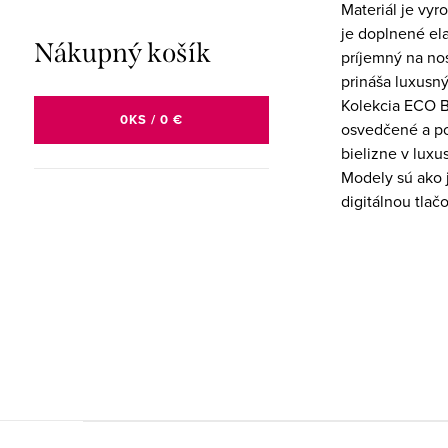
Materiál je vy
je doplnené el
Nákupný košík
príjemný na no
prináša luxusn
Kolekcia ECO 
0
KS /
0 €
osvedčené a po
bielizne v lux
Modely sú ako 
digitálnou tlač
Z