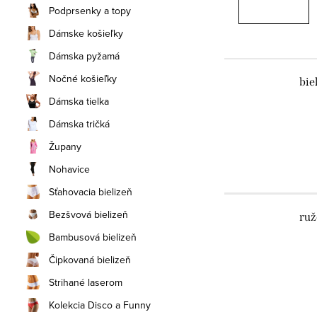
Podprsenky a topy
Dámske košieľky
Dámska pyžamá
Nočné košieľky
bie
Dámska tielka
Dámska tričká
Župany
Nohavice
Sťahovacia bielizeň
Bezšvová bielizeň
ruž
Bambusová bielizeň
Čipkovaná bielizeň
Strihané laserom
Kolekcia Disco a Funny