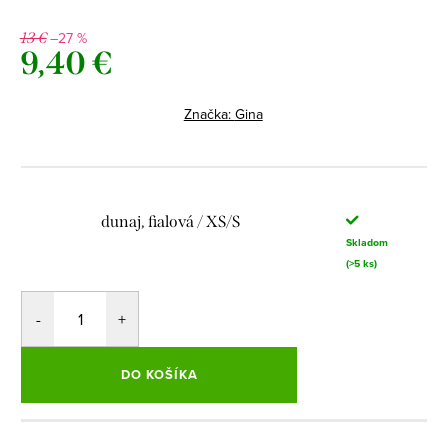
–27 %
13 €
9,40 €
Jednotková
cena:
Značka:
Gina
dunaj, fialová / XS/S
Skladom
(>5 ks)
DO KOŠÍKA