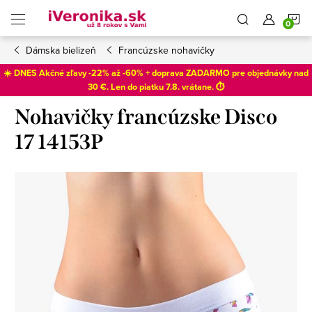
Prejsť
N
na
obsah
Dámska bielizeň
Francúzske nohavičky
K
☀️ DNES Akčné zľavy -22% až -60% + doprava ZADARMO pre objednávky nad
30 €. Len do
piatku 7.8
. vrátane. ⏱️
Nohavičky francúzske Disco
17 14153P