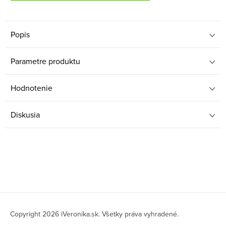
Popis
Parametre produktu
Hodnotenie
Diskusia
Z
á
Copyright 2026
iVeronika.sk
. Všetky práva vyhradené.