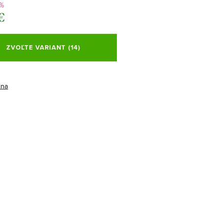
 %
€
ová
ZVOĽTE VARIANT
(14)
ina