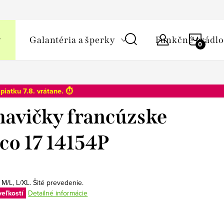
y osobných údajov
NÁKU
Galantéria a šperky
Funkčné prádlo
KOŠÍ
o
piatku 7.8
. vrátane. ⏱️
avičky francúzske
co 17 14154P
 M/L, L/XL. Šité prevedenie.
veľkostí
Detailné informácie