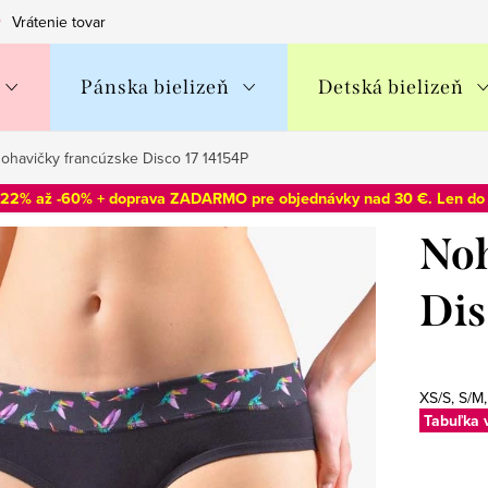
Vrátenie tovaru
Obchodné podmienky
Podmienky ochran
Pánska bielizeň
Detská bielizeň
ohavičky francúzske Disco 17 14154P
-22% až -60% + doprava ZADARMO pre objednávky nad 30 €. Len d
Noh
Dis
XS/S, S/M,
Tabuľka 