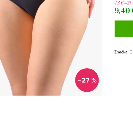
13 €
–27
9,40 
Jednotk
cena:
Značka:
G
–27 %