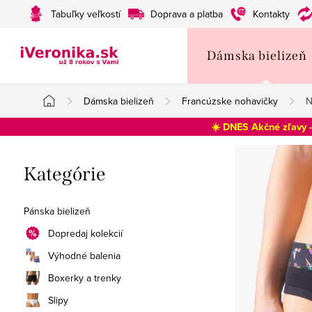
Prejsť
Tabuľky veľkostí
Doprava a platba
Kontakty
na
obsah
Dámska bielizeň
Dámska bielizeň
Francúzske nohavičky
N
Domov
☀️ DNES Akčné zľavy 
B
Preskočiť
Kategórie
o
kategórie
č
Pánska bielizeň
n
Dopredaj kolekcií
Výhodné balenia
ý
Boxerky a trenky
p
Slipy