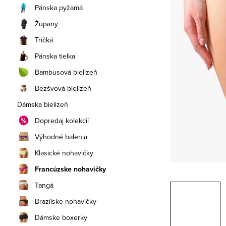
a
Pánska pyžamá
n
Župany
e
Tričká
Pánska tielka
l
Bambusová bielizeň
Bezšvová bielizeň
Dámska bielizeň
Dopredaj kolekcií
Výhodné balenia
Klasické nohavičky
Francúzske nohavičky
Tangá
Brazílske nohavičky
Dámske boxerky