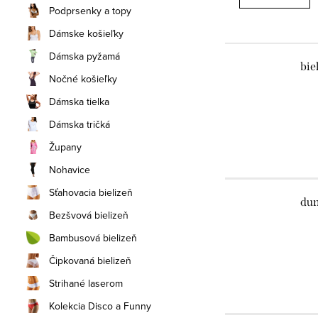
Podprsenky a topy
Dámske košieľky
Dámska pyžamá
biel
Nočné košieľky
Dámska tielka
Dámska tričká
Župany
Nohavice
Sťahovacia bielizeň
dun
Bezšvová bielizeň
Bambusová bielizeň
Čipkovaná bielizeň
Strihané laserom
Kolekcia Disco a Funny