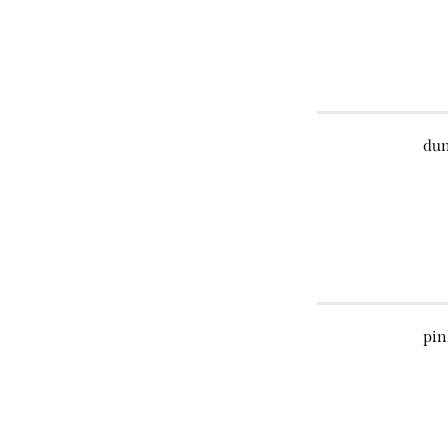
dun
pin