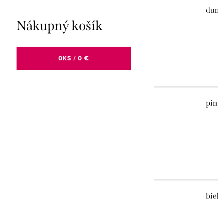
dun
Nákupný košík
0
KS /
0 €
pin
bie