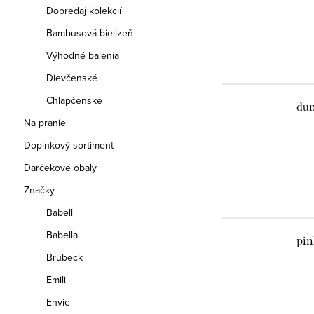
Dopredaj kolekcií
Bambusová bielizeň
Výhodné balenia
Dievčenské
Chlapčenské
dun
Na pranie
Doplnkový sortiment
Darčekové obaly
Značky
Babell
Babella
pin
Brubeck
Emili
Envie