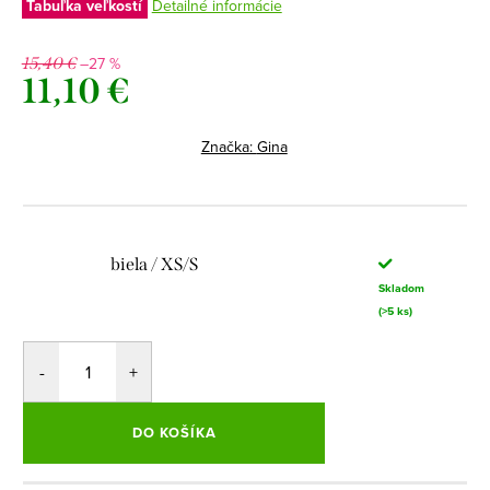
Tabuľka veľkostí
Detailné informácie
–27 %
15,40 €
11,10 €
Jednotková
cena:
Značka:
Gina
biela / XS/S
Skladom
(>5 ks)
DO KOŠÍKA