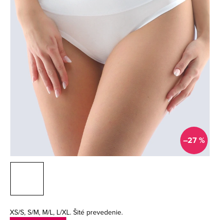
–27 %
XS/S, S/M, M/L, L/XL. Šité prevedenie.