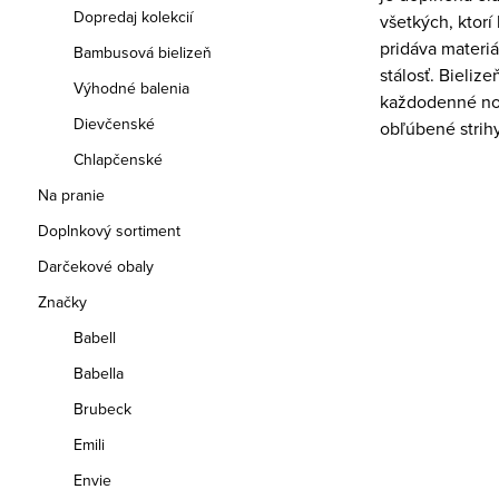
Dopredaj kolekcií
všetkých, ktorí
pridáva materiá
Bambusová bielizeň
stálosť. Bieliz
Výhodné balenia
každodenné noš
Dievčenské
obľúbené strih
Chlapčenské
Na pranie
Doplnkový sortiment
Darčekové obaly
Značky
Babell
Babella
Brubeck
Emili
Envie