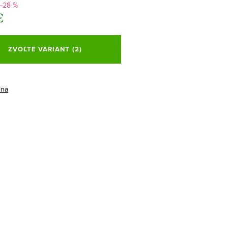
–28 %
€
ová
ZVOĽTE VARIANT
(2)
ina