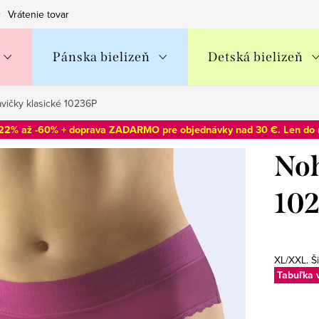
Vrátenie tovaru
Obchodné podmienky
Podmienky ochran
Pánska bielizeň
Detská bielizeň
vičky klasické 10236P
-22% až -60% + doprava ZADARMO pre objednávky nad 30 €. Len do
Noh
10
XL/XXL. Š
Tabuľka 