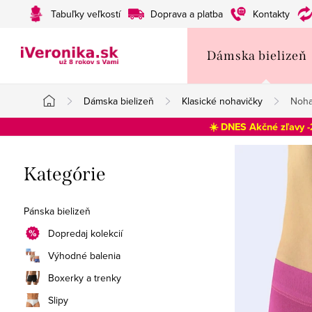
Prejsť
Tabuľky veľkostí
Doprava a platba
Kontakty
na
obsah
Dámska bielizeň
Dámska bielizeň
Klasické nohavičky
Noha
Domov
☀️ DNES Akčné zľavy 
B
Preskočiť
Kategórie
o
kategórie
č
Pánska bielizeň
n
Dopredaj kolekcií
Výhodné balenia
ý
Boxerky a trenky
p
Slipy