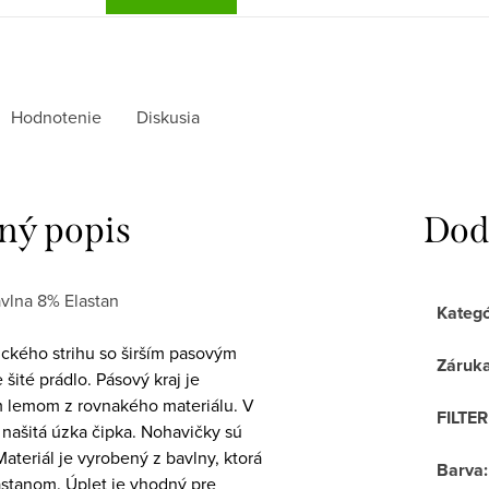
Hodnotenie
Diskusia
ný popis
Dod
vlna 8% Elastan
Kategó
ického strihu so širším pasovým
Záruk
ité prádlo. Pásový kraj je
ím lemom z rovnakého materiálu. V
FILTE
našitá úzka čipka. Nohavičky sú
teriál je vyrobený z bavlny, ktorá
Barva
:
astanom. Úplet je vhodný pre